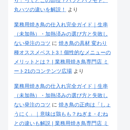
り」ってどこの部位？ハツとハツモト、
丸ハツの違いを解説！
より
業務用焼き鳥の仕入れ完全ガイド｜生串
（未加熱）・加熱済みの選び方と失敗し
ない発注のコツ
に
焼き鳥の具材 変わり
種オススメベスト3！個性的なメニューの
メリットとは？ | 業務用焼き鳥専門店 ミ
ート21のコンテンツ広場
より
業務用焼き鳥の仕入れ完全ガイド｜生串
（未加熱）・加熱済みの選び方と失敗し
ない発注のコツ
に
焼き鳥の正肉は「しょ
うにく」｜意味は鶏もも？ねぎま・むね
との違いも解説 | 業務用焼き鳥専門店 ミ