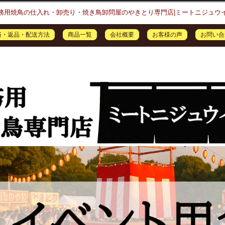
務用焼鳥の仕入れ・卸売り・焼き鳥卸問屋のやきとり専門店|ミートニジュウ
済・返品・配送方法
商品一覧
会社概要
お客様の声
お問い合