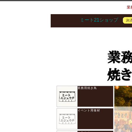
業
ミート21ショップ
決