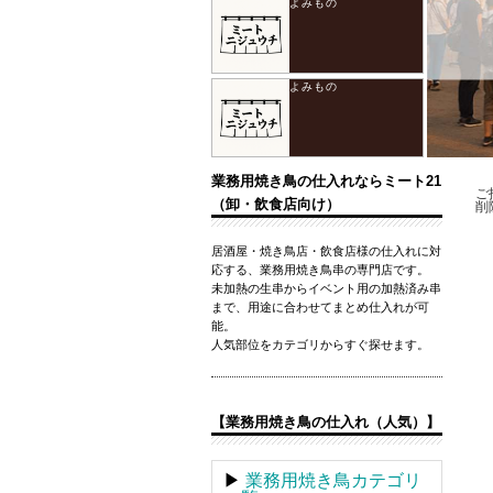
業務用焼き鳥の仕入れならミート21
ご
（卸・飲食店向け）
削
居酒屋・焼き鳥店・飲食店様の仕入れに対
応する、業務用焼き鳥串の専門店です。
未加熱の生串からイベント用の加熱済み串
まで、用途に合わせてまとめ仕入れが可
能。
人気部位をカテゴリからすぐ探せます。
【業務用焼き鳥の仕入れ（人気）】
▶
業務用焼き鳥カテゴリ