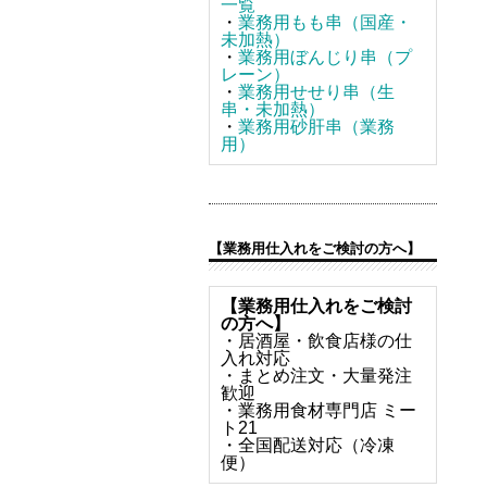
一覧
・
業務用もも串（国産・
未加熱）
・
業務用ぼんじり串（プ
レーン）
・
業務用せせり串（生
串・未加熱）
・
業務用砂肝串（業務
用）
【業務用仕入れをご検討の方へ】
【業務用仕入れをご検討
の方へ】
・居酒屋・飲食店様の仕
入れ対応
・まとめ注文・大量発注
歓迎
・業務用食材専門店 ミー
ト21
・全国配送対応（冷凍
便）