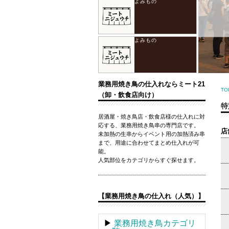
業務用焼き鳥の仕入れならミート21
TO
（卸・飲食店向け）
特
居酒屋・焼き鳥店・飲食店様の仕入れに対
応する、業務用焼き鳥串の専門店です。
店
未加熱の生串からイベント用の加熱済み串
まで、用途に合わせてまとめ仕入れが可
能。
人気部位をカテゴリからすぐ探せます。
【業務用焼き鳥の仕入れ（人気）】
▶
業務用焼き鳥カテゴリ