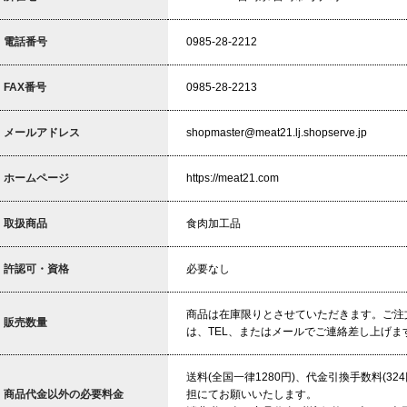
電話番号
0985-28-2212
FAX番号
0985-28-2213
メールアドレス
shopmaster@meat21.lj.shopserve.jp
ホームページ
https://meat21.com
取扱商品
食肉加工品
許認可・資格
必要なし
商品は在庫限りとさせていただきます。ご注
販売数量
は、TEL、またはメールでご連絡差し上げま
送料(全国一律1280円)、代金引換手数料(3
商品代金以外の必要料金
担にてお願いいたします。