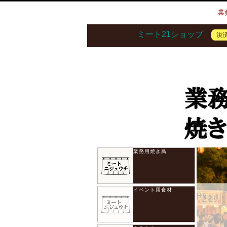
業
ミート21ショップ
決