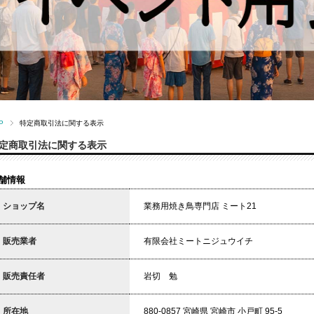
P
特定商取引法に関する表示
定商取引法に関する表示
舗情報
ショップ名
業務用焼き鳥専門店 ミート21
販売業者
有限会社ミートニジュウイチ
販売責任者
岩切 勉
所在地
880-0857 宮崎県 宮崎市 小戸町 95-5