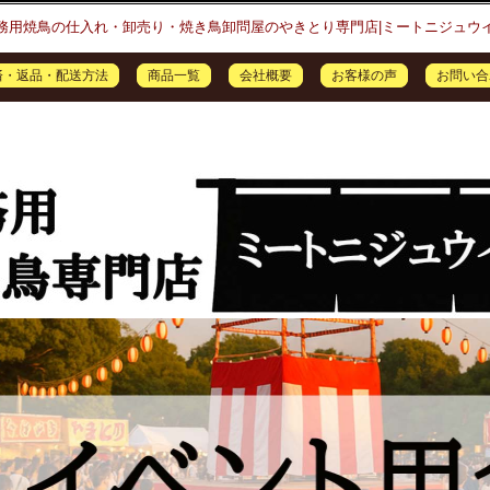
務用焼鳥の仕入れ・卸売り・焼き鳥卸問屋のやきとり専門店|ミートニジュウ
済・返品・配送方法
商品一覧
会社概要
お客様の声
お問い合