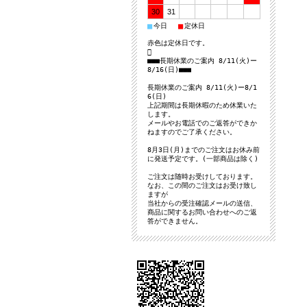
30
31
■
■
今日
定休日
赤色は定休日です。

■■■長期休業のご案内 8/11(火)ー
8/16(日)■■■
長期休業のご案内 8/11(火)ー8/1
6(日)
上記期間は長期休暇のため休業いた
します。
メールやお電話でのご返答ができか
ねますのでご了承ください。
8月3日(月)までのご注文はお休み前
に発送予定です。(一部商品は除く)
ご注文は随時お受けしております。
なお、この間のご注文はお受け致し
ますが
当社からの受注確認メールの送信、
商品に関するお問い合わせへのご返
答ができません。