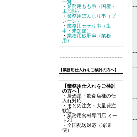
一覧
・
業務用もも串（国産・
未加熱）
・
業務用ぼんじり串（プ
レーン）
・
業務用せせり串（生
串・未加熱）
・
業務用砂肝串（業務
用）
【業務用仕入れをご検討の方へ】
【業務用仕入れをご検討
の方へ】
・居酒屋・飲食店様の仕
入れ対応
・まとめ注文・大量発注
歓迎
・業務用食材専門店 ミー
ト21
・全国配送対応（冷凍
便）