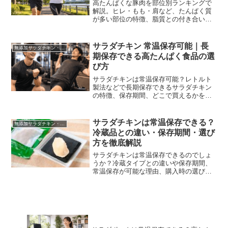
高たんぱくな豚肉を部位別ランキングで
解説。ヒレ・もも・肩など、たんぱく質
が多い部位の特徴、脂質との付き合い
方、筋トレ・ダイエット・備蓄（常温ス
トック）での選び方、簡単アレンジ3選ま
でまとめました。
サラダチキン 常温保存可能｜長
無添加サラダチキン・ポーク｜常温保存の高たんぱくストック（個包装）
期保存できる高たんぱく食品の選
び方
サラダチキンは常温保存可能？レトルト
製法などで長期保存できるサラダチキン
の特徴、保存期間、どこで買えるかを解
説。非常食・備蓄・アウトドア・筋トレ
向けにおすすめ商品も紹介。
サラダチキンは常温保存できる？
無添加サラダチキン・ポーク｜常温保存の高たんぱくストック（個包装）
冷蔵品との違い・保存期間・選び
方を徹底解説
サラダチキンは常温保存できるのでしょ
うか？冷蔵タイプとの違いや保存期間、
常温保存が可能な理由、購入時の選び方
を詳しく解説します。常温保存できる無
添加サラダチキンを探している方や、防
災備蓄・ローリングストックを考えてい
る方にも役立つ内容です。