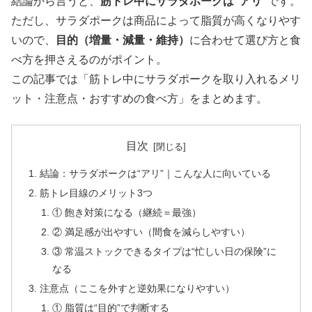
結論から言うと、
筋トレ中にサラダポークは“アリ”
です。
ただし、サラダポークは商品によって脂質が高くなりやす
いので、
目的（増量・減量・維持）
に合わせて選び方と食
べ方を押さえるのがポイント。
この記事では「筋トレ中にサラダポークを取り入れるメリ
ット・注意点・おすすめの食べ方」をまとめます。
目次
結論：サラダポークは“アリ”｜こんな人に向いている
筋トレ目線のメリット3つ
① 飽き対策になる（継続＝最強）
② 満足感が出やすい（間食を減らしやすい）
③ 常温ストックできるタイプは“忙しい日の保険”に
なる
注意点（ここを外すと逆効果になりやすい）
① 脂質は“目的”で判断する