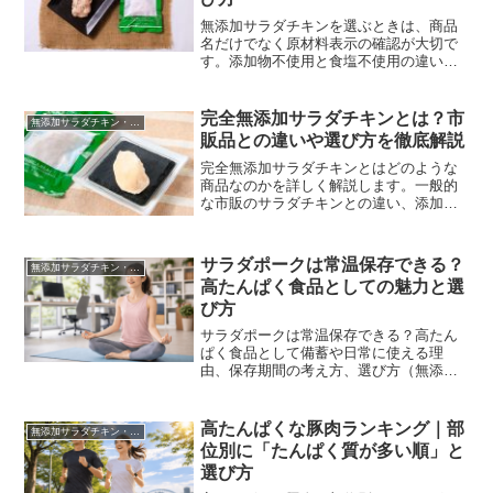
無添加サラダチキンを選ぶときは、商品
名だけでなく原材料表示の確認が大切で
す。添加物不使用と食塩不使用の違い、
原材料の見方、常温保存できる理由を分
かりやすく解説します。
完全無添加サラダチキンとは？市
無添加サラダチキン・ポーク｜常温保存の高たんぱくストック（個包装）
販品との違いや選び方を徹底解説
完全無添加サラダチキンとはどのような
商品なのかを詳しく解説します。一般的
な市販のサラダチキンとの違い、添加物
との向き合い方、選び方のポイントまで
わかりやすく紹介。無添加・食塩不使
用・常温保存タイプを探している方にも
サラダポークは常温保存できる？
無添加サラダチキン・ポーク｜常温保存の高たんぱくストック（個包装）
役立つ内容です。
高たんぱく食品としての魅力と選
び方
サラダポークは常温保存できる？高たん
ぱく食品として備蓄や日常に使える理
由、保存期間の考え方、選び方（無添
加・糖質0g・食塩不使用）、おすすめの
食べ方3選までわかりやすく解説します。
高たんぱくな豚肉ランキング｜部
無添加サラダチキン・ポーク｜常温保存の高たんぱくストック（個包装）
位別に「たんぱく質が多い順」と
選び方