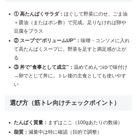
① 高たんぱくサラダ：
ほぐして野菜にのせ、ごま油
＋醤油（またはポン酢）で完成。足りなければ卵や
豆腐をプラス
② スープで“ボリュームUP”：
味噌・コンソメに入れ
て高たんぱくスープに。野菜を足すと満足感が上が
る
③ 丼で“食事として成立”：
温めてめんつゆで味付け
→卵でとじて丼に。トレ後の主食としても使いやす
い
選び方（筋トレ向けチェックポイント）
たんぱく質量：
まずはここ（100gあたりの数値）
脂質：
減量中は特に確認（目的で調整）