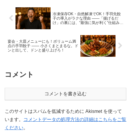
冷凍保存OK・自然解凍でOK！手羽先餃
子の導入がラクな理由 ――「揚げるだ
け」の裏には、“最強に気が利く”仕組みが
ある！
宴会・大皿メニューにも！ボリューム満
点の手羽餃子 ―― 小さくまとまるな。ド
ンと出して、ドンと盛り上げろ！
コメント
コメントを書き込む
このサイトはスパムを低減するために Akismet を使って
います。
コメントデータの処理方法の詳細はこちらをご覧
ください
。