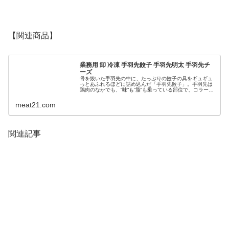
【関連商品】
業務用 卸 冷凍 手羽先餃子 手羽先明太 手羽先チ
ーズ
骨を抜いた手羽先の中に、たっぷりの餃子の具をギュギュ
っとあふれるほどに詰め込んだ「手羽先餃子」。手羽先は
鶏肉のなかでも、“味”も“脂”も乗っている部位で、コラーゲ
ンも豊富です。外はパリパリ、中はやわらかくてジューシ
ーで、一度食べたらクセにな...
meat21.com
関連記事