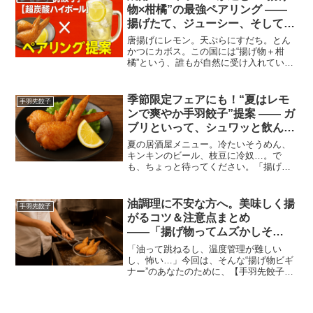
物×柑橘”の最強ペアリング ――
揚げたて、ジューシー、そしてシ
ュワッと爽快！
唐揚げにレモン。天ぷらにすだち。とん
かつにカボス。この国には“揚げ物＋柑
橘”という、誰もが自然に受け入れている
食文化があります。この“リセット＆再点
火の法則”こそが、実はお酒とのペアリン
グにおいて最強なんです。
季節限定フェアにも！“夏はレモ
手羽先餃子
ンで爽やか手羽餃子”提案 ―― ガ
ブリといって、シュワッと飲ん
で、夏が始まる！
夏の居酒屋メニュー。冷たいそうめん、
キンキンのビール、枝豆に冷奴…。で
も、ちょっと待ってください。「揚げ
物」って、実は夏こそ売れるって知って
ました？
油調理に不安な方へ。美味しく揚
手羽先餃子
がるコツ＆注意点まとめ
――「揚げ物ってムズかしそ
う…」と思ってるあなたに、やさ
「油って跳ねるし、温度管理が難しい
しく伝えたい。
し、怖い…」今回は、そんな“揚げ物ビギ
ナー”のあなたのために、【手羽先餃子】
を例にしながら、美味しく・安全に・キ
レイに揚げるコツ＆注意点をまとめまし
た！