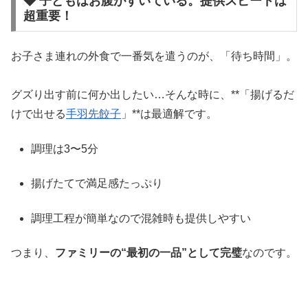
◆ 子どもはお腹がすいている。提供スピードは
超重要！
お子さま連れの外食で一番気を遣うのが、「待ち時間」。
グズり出す前に何か出したい…そんな時に、**「揚げるだ
けで出せる
手羽先餃子
」**は最適解です。
調理は3〜5分
揚げたてで満足感たっぷり
調理工程が簡単なので混雑時も提供しやすい
つまり、
ファミリーの“最初の一品”として完璧
なのです。