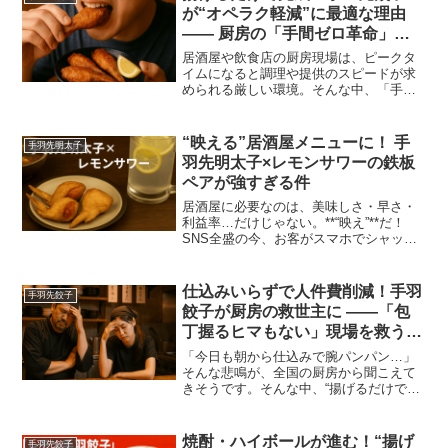
が“オペラク軽減”に最適な理由
―― 厨房の「手間ゼロ革命」
で、ストレスフリーな業務運営を
居酒屋や飲食店の厨房現場は、ピークタ
実現！
イムになると調理や提供のスピードが求
められる厳しい環境。そんな中、「手羽
先餃子」は、冷凍庫から取り出し、自然
解凍→油で揚げるだけというシンプルな
調理プロセスを実現。
“映える”居酒屋メニューに！ 手
手羽先明太子
羽先明太子×レモンサワーの鉄板
ペアが強すぎる件
居酒屋に必要なのは、美味しさ・早さ・
利益率…だけじゃない。**“映え”**だ！
SNS全盛の今、お客がスマホでシャッタ
ーを切るかどうかはメニューの運命を左
右します。このコンビ、ただ者ではあり
ません。
仕込みいらずで人件費削減！手羽
手羽先餃子
餃子が厨房の救世主に ――「包
丁握るヒマもない」現場を救う、
冷凍庫のヒーロー
「今日も朝から仕込みで腕パンパン…」
そんな悲鳴が、全国の厨房から聞こえて
きそうです。そんな中、“揚げるだけで完
成”する手羽先餃子が、今じわじわと注目
を集めています。
焼酎・ハイボールが進む！“揚げ
手羽先餃子