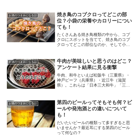
て有効なのでしょうか。
焼き鳥のコブクロってどこの部
お酒のつまみになる話
位？小袋の栄養やカロリーについ
ても！
たくさんある焼き鳥種類の中から、コブ
クロにスポットを当てて、焼き鳥のコブ
クロってどこの部位なのか、そして小袋
の栄養やカロリーについてもご紹介して
いきます。
牛肉が美味しいと思うのはどこ？
お酒のつまみになる話
アンケート結果に見る衝撃
牛肉、和牛といえば松阪牛（三重県）・
神戸ビーフ（兵庫県）・近江牛（滋賀
県）。これらは「日本三大和牛」「三大
銘牛」と呼ばれています。日本には、２
００を超える和牛（銘柄）があります
が、その中のTOP3が「近江牛、松阪牛、
第四のビールってそもそも何？ビ
お酒のつまみになる話
神戸牛（神戸ビーフ）」になります。こ
ールや発泡酒との違いについて
の３つの銘柄に、米沢牛・飛騨牛を加え
も！
て「五大和牛」と呼んだり、三大和牛を
名乗ったりもします。三大和牛として、
だいたいビールの種類って多すぎると思
明確で公式な取り決めは無いそうです。
いませんか？最近耳にする第四のビール
って何なの？