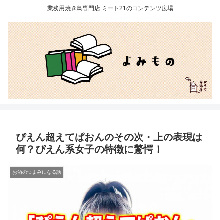
業務用焼き鳥専門店 ミート21のコンテンツ広場
ぴえん超えてぱおんのその次・上の表現は
何？ぴえん系女子の特徴に驚愕！
お酒のつまみになる話