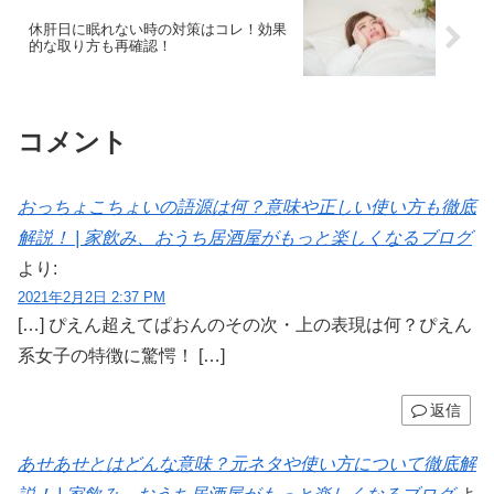
休肝日に眠れない時の対策はコレ！効果
的な取り方も再確認！
コメント
おっちょこちょいの語源は何？意味や正しい使い方も徹底
解説！ | 家飲み、おうち居酒屋がもっと楽しくなるブログ
より:
2021年2月2日 2:37 PM
[…] ぴえん超えてぱおんのその次・上の表現は何？ぴえん
系女子の特徴に驚愕！ […]
返信
あせあせとはどんな意味？元ネタや使い方について徹底解