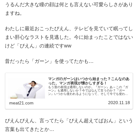
うるんだ大きな瞳の顔は何とも言えない可愛らしさがあり
ますね。
わたしに最近おこったぴえん、テレビを見ていて眠ってし
まい肝心なラストを見逃した。今に始まったことではない
けど「ぴえん」の連続ですww
昔だったら「ガーン」を使ってたかも…
マンガのガーンはいつから始まった？こんなのあ
った、マンガ表現が懐かしすぎる！
もう昔の表現は通用しないのか。『ガーン』あ～この『ガ
ーン』も通用しないか？今ではなんて言うのか？『ガー
ン』いつから使われるようになって、そして今でも使われ
ているのか。趣味は漫画という、大のマンガ好きが、ご紹
介していきます！
2020.11.18
meat21.com
ぴえんぴえん、言ってたら「ぴえん超えてぱおん」という
言葉も出てきたとか…