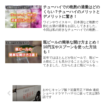
チューハイでの晩酌の適量はどの
お酒のつまみになる話
くらい？チューハイのメリットと
デメリットに驚き！
ワインやウイスキー、日本酒など晩酌で
飲むお酒の適量をお話ししてきました。
今回は私の好きなチューハイでの晩酌の
適量とメリットデメリットのついてお話
しします。
瓶ビールの簡単な開け方まとめ！
お酒のつまみになる話
10円玉やスプーンを使った方法
も！
近年ではほとんどが缶ビールで、瓶ビー
ル飲むことも見かけることも少なくなっ
てきました。だからたまに瓶ビールを飲
もうとしたら、栓抜きが見当たらないっ
てことがあります。さあ、そんなとき、
皆さんはどうやって栓を開けますか？い
ざという時の瓶ビールの開け方、教えま
す。
おやじキャンプ飯？近藤芳正？Web 連続
ショートドラマ？ハマりに嵌って次は第5
話です