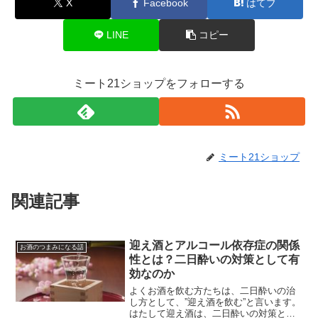
X
Facebook
はてブ
LINE
コピー
ミート21ショップをフォローする
ミート21ショップ
関連記事
迎え酒とアルコール依存症の関係
お酒のつまみになる話
性とは？二日酔いの対策として有
効なのか
よくお酒を飲む方たちは、二日酔いの治
し方として、”迎え酒を飲む”と言います。
はたして迎え酒は、二日酔いの対策とし