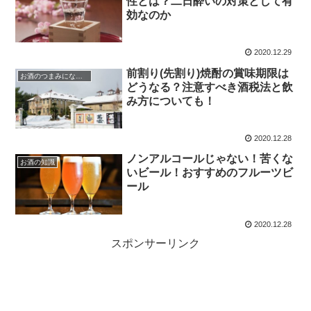
性とは？二日酔いの対策として有
効なのか
2020.12.29
前割り(先割り)焼酎の賞味期限は
お酒のつまみになる話
どうなる？注意すべき酒税法と飲
み方についても！
2020.12.28
ノンアルコールじゃない！苦くな
お酒の知識
いビール！おすすめのフルーツビ
ール
2020.12.28
スポンサーリンク