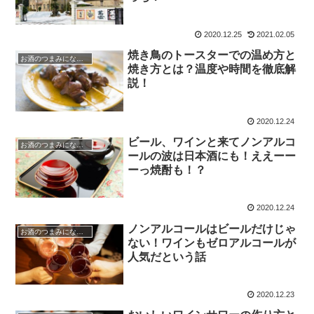
2020.12.25
2021.02.05
焼き鳥のトースターでの温め方と
お酒のつまみになる話
焼き方とは？温度や時間を徹底解
説！
2020.12.24
ビール、ワインと来てノンアルコ
お酒のつまみになる話
ールの波は日本酒にも！ええーー
ーっ焼酎も！？
2020.12.24
ノンアルコールはビールだけじゃ
お酒のつまみになる話
ない！ワインもゼロアルコールが
人気だという話
2020.12.23