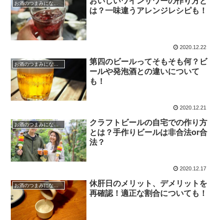
おいしいワインサワーの作り方と
お酒のつまみになる話
は？一味違うアレンジレシピも！
2020.12.22
第四のビールってそもそも何？ビ
お酒のつまみになる話
ールや発泡酒との違いについて
も！
2020.12.21
クラフトビールの自宅での作り方
お酒のつまみになる話
とは？手作りビールは非合法or合
法？
2020.12.17
休肝日のメリット、デメリットを
お酒のつまみになる話
再確認！適正な割合についても！