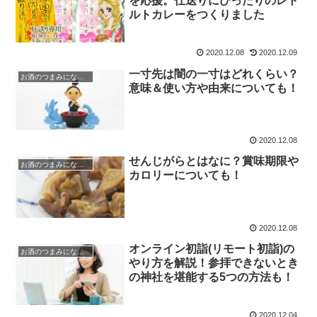
を応援。仕送りにぴったりのレト
ルトカレーをつくりました
2020.12.08
2020.12.09
一寸先は闇の一寸はどれくらい？
お酒のつまみになる話
意味＆使い方や由来についても！
2020.12.08
せんじがらとはなに？賞味期限や
お酒のつまみになる話
カロリーについても！
2020.12.08
オンライン初詣(リモート初詣)の
お酒のつまみになる話
やり方を解説！参拝できないとき
の神社を堪能する5つの方法も！
2020.12.04