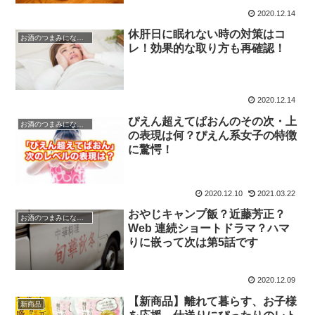
2020.12.14
休肝日に眠れない時の対策はコ
お酒のつまみになる話
レ！効果的な取り方も再確認！
2020.12.14
ぴえん超えてぱおんのその次・上
お酒のつまみになる話
の表現は何？ぴえん系女子の特徴
に驚愕！
2020.12.10
2021.03.22
おやじキャンプ飯？近藤芳正？
お酒のつまみになる話
Web 連続ショートドラマ？ハマ
りに嵌って次は第5話です
2020.12.09
【新商品】離れて暮らす、お子様
新商品