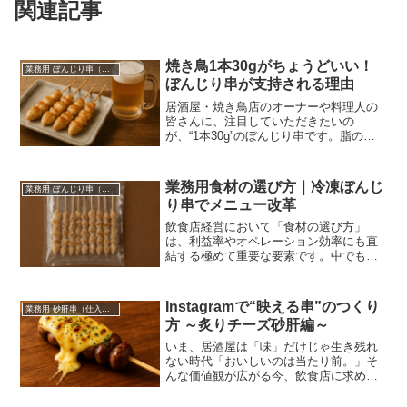
関連記事
焼き鳥1本30gがちょうどいい！
業務用 ぼんじり串（仕入れ・卸）
ぼんじり串が支持される理由
居酒屋・焼き鳥店のオーナーや料理人の
皆さんに、注目していただきたいの
が、“1本30g”のぼんじり串です。脂の旨
みで知られる“鶏の大トロ”ぼんじりは、た
だでさえ強烈なファンを持つ部位。そこ
にちょうどいいサイズ設計が加わること
業務用食材の選び方｜冷凍ぼんじ
業務用 ぼんじり串（仕入れ・卸）
で、人気商品になり得るのです。
り串でメニュー改革
飲食店経営において「食材の選び方」
は、利益率やオペレーション効率にも直
結する極めて重要な要素です。中でも近
年注目を集めているのが、業務用冷凍食
材の活用。特に「冷凍ぼんじり串」は、
焼き鳥メニューの中でも異彩を放つ存在
Instagramで“映える串”のつくり
業務用 砂肝串（仕入れ・卸）
として人気が急上昇しています。
方 ～炙りチーズ砂肝編～
いま、居酒屋は「味」だけじゃ生き残れ
ない時代「おいしいのは当たり前。」そ
んな価値観が広がる今、飲食店に求めら
れているのは“体験”や“シェアしたくなる
瞬間”です。SNSでは、「見た目で惹きつ