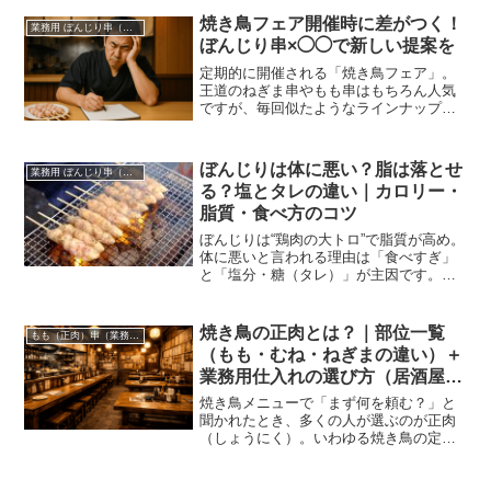
ける」ことが来店動機に直結するように
焼き鳥フェア開催時に差がつく！
業務用 ぼんじり串（仕入れ・卸）
なりました。
ぼんじり串×◯◯で新しい提案を
定期的に開催される「焼き鳥フェア」。
王道のねぎま串やもも串はもちろん人気
ですが、毎回似たようなラインナップに
飽きが来ているお客様も少なくありませ
ん。そんな中で他店と差別化を図るな
ら、“ぼんじり串×◯◯”のアレンジ提案が
ぼんじりは体に悪い？脂は落とせ
業務用 ぼんじり串（仕入れ・卸）
有効です！
る？塩とタレの違い｜カロリー・
脂質・食べ方のコツ
ぼんじりは“鶏肉の大トロ”で脂質が高め。
体に悪いと言われる理由は「食べすぎ」
と「塩分・糖（タレ）」が主因です。脂
を落とす焼き方、塩とタレの違い（糖
質・塩分）、おすすめの食べ方を解説。
業務用ぼんじり串への内部リンク付き。
焼き鳥の正肉とは？｜部位一覧
もも（正肉）串（業務用）仕入れ・卸
（もも・むね・ねぎまの違い）＋
業務用仕入れの選び方（居酒屋向
け）
焼き鳥メニューで「まず何を頼む？」と
聞かれたとき、多くの人が選ぶのが正肉
（しょうにく）。いわゆる焼き鳥の定番
で、盛り合わせの中心にもなる“店の柱”で
す。ただ、現場では「正肉＝もも？」」
「むねはどう違う？」「ねぎまは正肉な