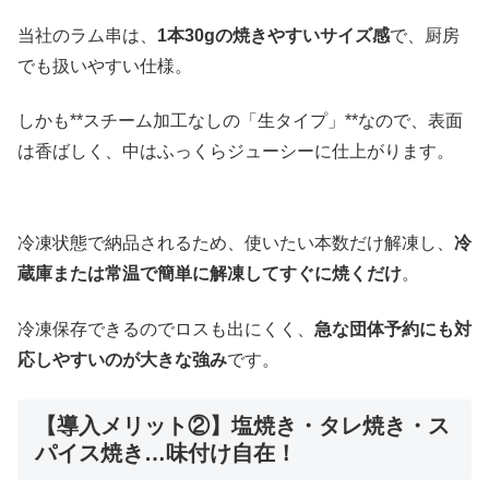
当社のラム串は、
1本30gの焼きやすいサイズ感
で、厨房
でも扱いやすい仕様。
しかも**スチーム加工なしの「生タイプ」**なので、表面
は香ばしく、中はふっくらジューシーに仕上がります。
冷凍状態で納品されるため、使いたい本数だけ解凍し、
冷
蔵庫または常温で簡単に解凍してすぐに焼くだけ
。
冷凍保存できるのでロスも出にくく、
急な団体予約にも対
応しやすいのが大きな強み
です。
【導入メリット②】塩焼き・タレ焼き・ス
パイス焼き…味付け自在！