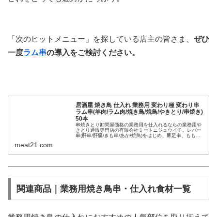
「次のヒットメニュー」を探している店主の皆さま、
ぜひ
一度
ラム串
の導入をご検討ください。
居酒屋 焼き鳥 仕入れ 業務用 変わり種 変わり串
ラム串(羊肉/ラム肉/焼き鳥/焼鳥/やきとり/串焼き)
50本
串焼きとり卸問屋価格の業務用を仕入れるならの業務用や
きとり通販専門店の有限会社ミートニジュウイチ。レバー
串(肝串/肝臓/きも串/あか/焼鳥)をはじめ、豚足串、もも串
(ももみ串/もも肉/正肉)、むね串、せせり串(スキミ/セセリ
meat21.com
串/首小肉/首肉...
関連商品｜業務用焼き鳥串・仕入れ食材一覧