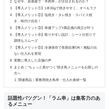
なぜ今、居酒屋で「羊肉串」が注目されるのか？
【導入メリット①】1本30gで焼きやすく、オペもラク
【導入メリット②】塩焼き・タレ焼き・スパイス焼
き…味付け自在！
【導入メリット③】単価アップ×満足感の両立が叶う
【導入メリット④】取りやすい設計、シート仕切りで
調理もスムーズ
【導入メリット⑤】冷凍保存で長期在庫OK！無駄の出
ない仕入れを実現
実際に導入した店舗の声
まとめ｜“ちょっと差がつく”焼き鳥メニューをお探しの
方へ
関連商品｜業務用焼き鳥串・仕入れ食材一覧
話題性バツグン！「ラム串」は集客力のあ
るメニュー