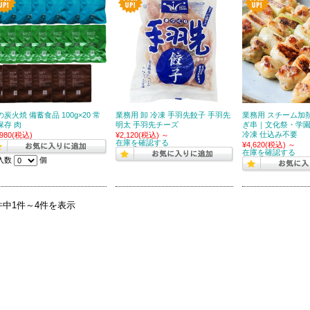
の炭火焼 備蓄食品 100g×20 常
業務用 卸 冷凍 手羽先餃子 手羽先
業務用 スチーム加
保存 肉
明太 手羽先チーズ
ぎ串｜文化祭・学
冷凍 仕込み不要
,980
(税込)
¥2,120
(税込)
～
在庫を確認する
¥4,620
(税込)
～
在庫を確認する
入数
個
件中1件～4件を表示