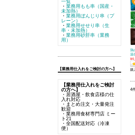
一覧
・
業務用もも串（国産・
未加熱）
・
業務用ぼんじり串（プ
レーン）
・
業務用せせり串（生
串・未加熱）
・
業務用砂肝串（業務
用）
鶏
温
¥4
【業務用仕入れをご検討の方へ】
購
【業務用仕入れをご検討
4
の方へ】
・居酒屋・飲食店様の仕
入れ対応
・まとめ注文・大量発注
歓迎
・業務用食材専門店 ミー
ト21
・全国配送対応（冷凍
便）