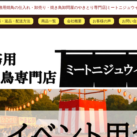
務用焼鳥の仕入れ・卸売り・焼き鳥卸問屋のやきとり専門店|ミートニジュウ
済・返品・配送方法
商品一覧
会社概要
お客様の声
お問い合