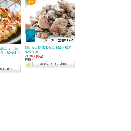
鶏の炭火焼 備蓄食品 100g×20 常
熱済み ももね
温保存 肉
園祭・屋台対応
¥4,980
(税込)
在庫 ○