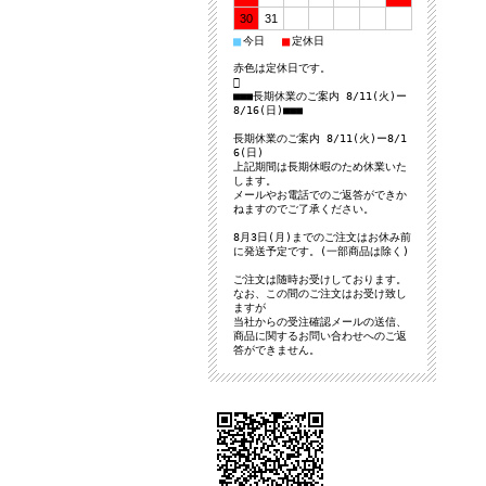
30
31
■
■
今日
定休日
赤色は定休日です。

■■■長期休業のご案内 8/11(火)ー
8/16(日)■■■
長期休業のご案内 8/11(火)ー8/1
6(日)
上記期間は長期休暇のため休業いた
します。
メールやお電話でのご返答ができか
ねますのでご了承ください。
8月3日(月)までのご注文はお休み前
に発送予定です。(一部商品は除く)
ご注文は随時お受けしております。
なお、この間のご注文はお受け致し
ますが
当社からの受注確認メールの送信、
商品に関するお問い合わせへのご返
答ができません。