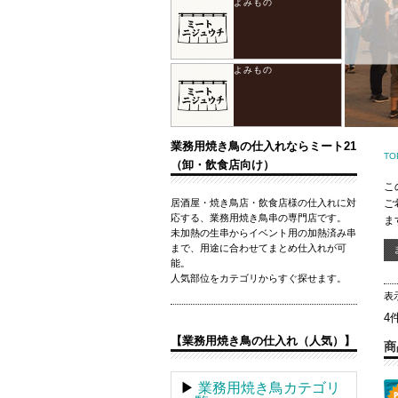
業務用焼き鳥の仕入れならミート21
TO
（卸・飲食店向け）
こ
居酒屋・焼き鳥店・飲食店様の仕入れに対
ご
応する、業務用焼き鳥串の専門店です。
ま
未加熱の生串からイベント用の加熱済み串
まで、用途に合わせてまとめ仕入れが可
能。
人気部位をカテゴリからすぐ探せます。
表
4
【業務用焼き鳥の仕入れ（人気）】
商
▶
業務用焼き鳥カテゴリ