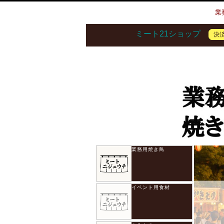
業
ミート21ショップ
決