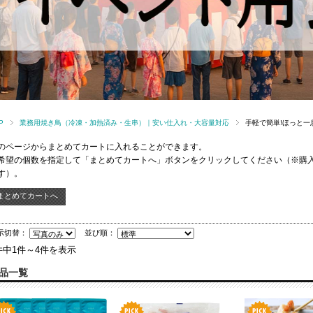
P
業務用焼き鳥（冷凍・加熱済み・生串）｜安い仕入れ・大容量対応
手軽で簡単!ほっと一
のページからまとめてカートに入れることができます。
希望の個数を指定して「まとめてカートへ」ボタンをクリックしてください（※購
す）。
示切替：
並び順：
件中1件～4件を表示
品一覧