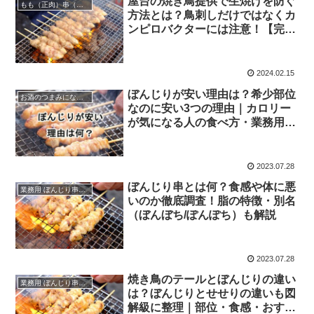
屋台の焼き鳥提供で生焼けを防ぐ
もも（正肉）串（業務用）仕入れ・卸
方法とは？鳥刺しだけではなくカ
ンピロバクターには注意！【完全
ガイド】
2024.02.15
ぼんじりが安い理由は？希少部位
お酒のつまみになる話
なのに安い3つの理由｜カロリー
が気になる人の食べ方・業務用仕
入れも解説
2023.07.28
ぼんじり串とは何？食感や体に悪
業務用 ぼんじり串（仕入れ・卸）
いのか徹底調査！脂の特徴・別名
（ぼんぼち/ぽんぽち）も解説
2023.07.28
焼き鳥のテールとぼんじりの違い
業務用 ぼんじり串（仕入れ・卸）
は？ぼんじりとせせりの違いも図
解級に整理｜部位・食感・おすす