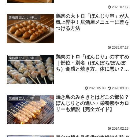
2025.07.17
鶏肉の大トロ「ぼんじり串」が人
業務用 ぼんじり串（仕入れ・卸）
気上昇中！居酒屋メニューに差を
つける方法
2025.07.17
鶏肉のトロ「ぼんじり」のすすめ
業務用 ぼんじり串（仕入れ・卸）
｜部位・別名（ぼんぼち/ぽんぽ
ち）食感と焼き方、体に悪い？も
解説
2025.05.09
2026.03.03
焼き鳥のみさきとはどこの部位？
業務用 ぼんじり串（仕入れ・卸）
ぼんじりとの違い・栄養素やカロ
リーも解説【完全ガイド】
2024.02.15