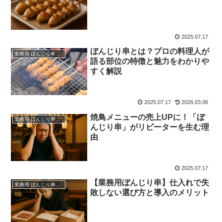
2025.07.17
ぼんじり串とは？プロの料理人が
業務用 ぼんじり串（仕入れ・卸）
語る部位の特徴と魅力をわかりや
すく解説
2025.07.17
2026.03.06
焼鳥メニューの売上UPに！「ぼ
業務用 ぼんじり串（仕入れ・卸）
んじり串」がリピーターを生む理
由
2025.07.17
【業務用ぼんじり串】仕入れで失
業務用 ぼんじり串（仕入れ・卸）
敗しない選び方と導入のメリット