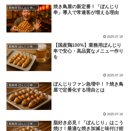
焼き鳥屋の新定番！「ぼんじり
業務用 ぼんじり串（仕入れ・卸）
串」導入で常連客が増える理由
2025.07.18
【国産鶏100%】業務用ぼんじり
業務用 ぼんじり串（仕入れ・卸）
串で安心・高品質なメニュー作り
を
2025.07.18
ぼんじりファン急増中！？焼き鳥
業務用 ぼんじり串（仕入れ・卸）
屋で定番化する理由とは
2025.07.18
脂好き必見！「ぼんじり」はこう
業務用 ぼんじり串（仕入れ・卸）
焼け！最適な焼き加減と味付け術