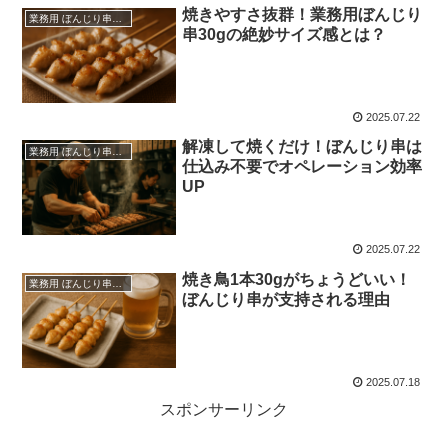
焼きやすさ抜群！業務用ぼんじり
業務用 ぼんじり串（仕入れ・卸）
串30gの絶妙サイズ感とは？
2025.07.22
解凍して焼くだけ！ぼんじり串は
業務用 ぼんじり串（仕入れ・卸）
仕込み不要でオペレーション効率
UP
2025.07.22
焼き鳥1本30gがちょうどいい！
業務用 ぼんじり串（仕入れ・卸）
ぼんじり串が支持される理由
2025.07.18
スポンサーリンク