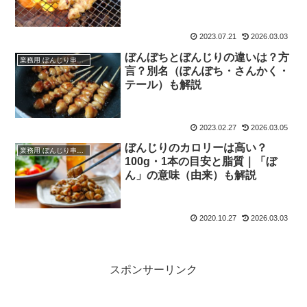
め
2023.07.21
2026.03.03
ぼんぼちとぼんじりの違いは？方
業務用 ぼんじり串（仕入れ・卸）
言？別名（ぽんぽち・さんかく・
テール）も解説
2023.02.27
2026.03.05
ぼんじりのカロリーは高い？
業務用 ぼんじり串（仕入れ・卸）
100g・1本の目安と脂質｜「ぼ
ん」の意味（由来）も解説
2020.10.27
2026.03.03
スポンサーリンク