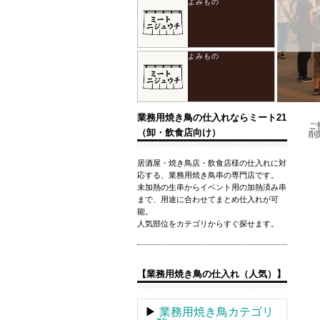
業務用焼き鳥の仕入れならミート21
ご
（卸・飲食店向け）
削
居酒屋・焼き鳥店・飲食店様の仕入れに対
応する、業務用焼き鳥串の専門店です。
未加熱の生串からイベント用の加熱済み串
まで、用途に合わせてまとめ仕入れが可
能。
人気部位をカテゴリからすぐ探せます。
【業務用焼き鳥の仕入れ（人気）】
▶
業務用焼き鳥カテゴリ