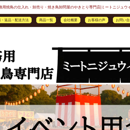
務用焼鳥の仕入れ・卸売り・焼き鳥卸問屋のやきとり専門店|ミートニジュウ
済・返品・配送方法
商品一覧
会社概要
お客様の声
お問い合