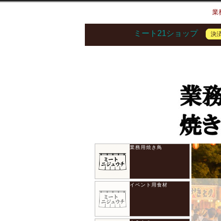
業
ミート21ショップ
決