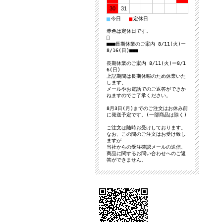
30
31
■
■
今日
定休日
赤色は定休日です。

■■■長期休業のご案内 8/11(火)ー
8/16(日)■■■
長期休業のご案内 8/11(火)ー8/1
6(日)
上記期間は長期休暇のため休業いた
します。
メールやお電話でのご返答ができか
ねますのでご了承ください。
8月3日(月)までのご注文はお休み前
に発送予定です。(一部商品は除く)
ご注文は随時お受けしております。
なお、この間のご注文はお受け致し
ますが
当社からの受注確認メールの送信、
商品に関するお問い合わせへのご返
答ができません。