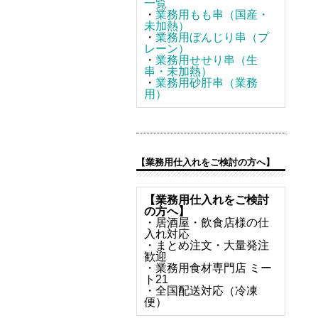
一覧
・
業務用もも串（国産・
未加熱）
・
業務用ぼんじり串（プ
レーン）
・
業務用せせり串（生
串・未加熱）
・
業務用砂肝串（業務
用）
【業務用仕入れをご検討の方へ】
【業務用仕入れをご検討
の方へ】
・居酒屋・飲食店様の仕
入れ対応
・まとめ注文・大量発注
歓迎
・業務用食材専門店 ミー
ト21
・全国配送対応（冷凍
便）