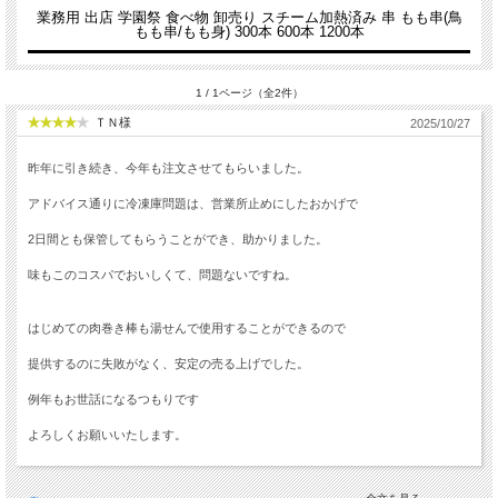
業務用 出店 学園祭 食べ物 卸売り スチーム加熱済み 串 もも串(鳥
もも串/もも身) 300本 600本 1200本
1 / 1ページ（全2件）
ＴＮ様
2025/10/27
昨年に引き続き、今年も注文させてもらいました。
アドバイス通りに冷凍庫問題は、営業所止めにしたおかげで
2日間とも保管してもらうことができ、助かりました。
味もこのコスパでおいしくて、問題ないですね。
はじめての肉巻き棒も湯せんで使用することができるので
提供するのに失敗がなく、安定の売る上げでした。
例年もお世話になるつもりです
よろしくお願いいたします。