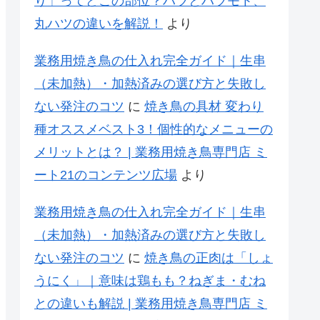
り」ってどこの部位？ハツとハツモト、
丸ハツの違いを解説！
より
業務用焼き鳥の仕入れ完全ガイド｜生串
（未加熱）・加熱済みの選び方と失敗し
ない発注のコツ
に
焼き鳥の具材 変わり
種オススメベスト3！個性的なメニューの
メリットとは？ | 業務用焼き鳥専門店 ミ
ート21のコンテンツ広場
より
業務用焼き鳥の仕入れ完全ガイド｜生串
（未加熱）・加熱済みの選び方と失敗し
ない発注のコツ
に
焼き鳥の正肉は「しょ
うにく」｜意味は鶏もも？ねぎま・むね
との違いも解説 | 業務用焼き鳥専門店 ミ