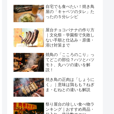
自宅でも食べたい！焼き鳥
屋の「キャベツのタレ」た
ったの５分レシピ
屋台チョコバナナの作り方
｜文化祭・学園祭で失敗し
ない手順と仕込み・原価・
溶け対策まで
焼鳥の「こころのこり」っ
てどこの部位？ハツとハツ
モト、丸ハツの違いを解
説！
焼き鳥の正肉は「しょうに
く」｜意味は鶏もも？ねぎ
ま・むねとの違いも解説
祭り屋台の珍しい食べ物ラ
ンキング｜おすすめ商品・