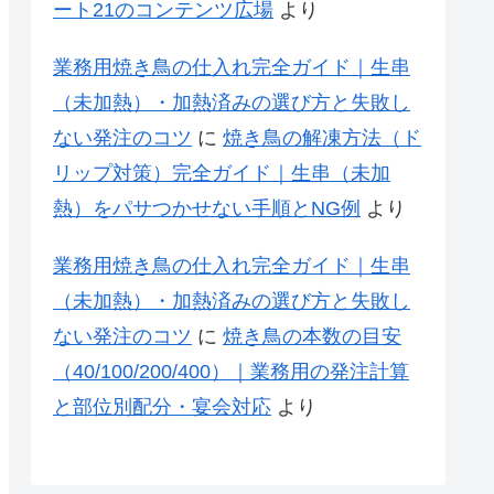
ート21のコンテンツ広場
より
業務用焼き鳥の仕入れ完全ガイド｜生串
（未加熱）・加熱済みの選び方と失敗し
ない発注のコツ
に
焼き鳥の解凍方法（ド
リップ対策）完全ガイド｜生串（未加
熱）をパサつかせない手順とNG例
より
業務用焼き鳥の仕入れ完全ガイド｜生串
（未加熱）・加熱済みの選び方と失敗し
ない発注のコツ
に
焼き鳥の本数の目安
（40/100/200/400）｜業務用の発注計算
と部位別配分・宴会対応
より