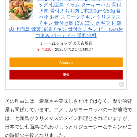
ッグ 七面鳥 ドラム ターキーハム 骨付
き肉 骨付きもも肉 1本200g〜250g 食
べ物 お肉 スモークチキン クリスマス
チキン 骨付き鳥 ぼんぼり 肉ギフト 鶏
肉 七面鳥 燻製 冷凍チキン 骨付きチキン ビールのお
つまみ パーティー 送料無料
ミート21ショップ 楽天市場店
￥ 4,310
（2026/04/12 17:14時点）
Amazon
楽天
その理由には、豪華さや美味しさだけではなく、歴史的背
景も関係しています。アメリカやヨーロッパの一部地域で
は、七面鳥がクリスマスのメイン料理とされていますが、
日本では七面鳥に代わりしっとりジューシーなチキンがこ
の時期の主役となりました。