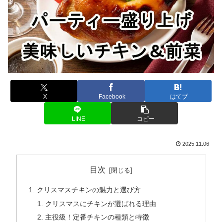
X
Facebook
はてブ
LINE
コピー
2025.11.06
目次
クリスマスチキンの魅力と選び方
クリスマスにチキンが選ばれる理由
主役級！定番チキンの種類と特徴