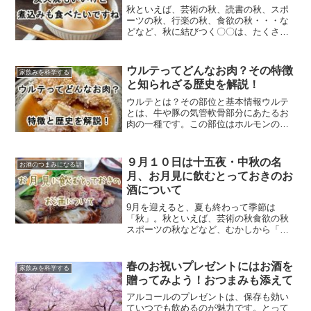
も、大別すると２つに分けることが出来
秋といえば、芸術の秋、読書の秋、スポ
るんです、というのが今回のテーマ。
ーツの秋、行楽の秋、食欲の秋・・・な
どなど、秋に結びつく〇〇は、たくさん
ありますよね。あれほど暑かった季節か
ら、快適に過ごしやすい季節になり、日
の出は遅くなり、日没は早くなる、アウ
ウルテってどんなお肉？その特徴
家飲みを科学する
トドアで大好きなお肉料理といえば
と知られざる歴史を解説！
BBQ、炭火焼きがメインだったのに、近
頃は、お肉を煮込んだ温かい料理が恋し
ウルテとは？その部位と基本情報ウルテ
くなります。
とは、牛や豚の気管軟骨部分にあたるお
肉の一種です。この部位はホルモンの中
でも特に希少で、日本や韓国の焼肉文化
の中で楽しまれています。ウルテは焼肉
やホルモン焼きの一品として提供される
９月１０日は十五夜・中秋の名
お酒のつまみになる話
際、その独特な歯ごたえと淡白な味わい
月、お月見に飲むとっておきのお
が特徴です。特に脂質が少なく、クセの
酒について
ない風味のため、ホルモン独特の香りが
苦手な方にも受け入れられやすいグルメ
9月を迎えると、夏も終わって季節は
な部位です
「秋」。秋といえば、芸術の秋食欲の秋
スポーツの秋などなど、むかしから「〇
〇◯の秋」といったフレーズで、秋の様
子を表してきました。
春のお祝いプレゼントにはお酒を
家飲みを科学する
贈ってみよう！おつまみも添えて
アルコールのプレゼントは、保存も効い
ていつでも飲めるのが魅力です。とって