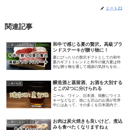
ミート21
関連記事
和牛で感じる夏の贅沢。高級ブラ
お酒のつまみになる話
ンドステーキが贈り物に！
夏にぴったりの贅沢ギフトとしての和牛
夏のギフトトレンドと和牛の魅力夏は特
別な贈り物を通して感謝の気持ちを伝え
る機会が増える季節です。特にお中元や
夏ギフトとして、和牛は高級感と実用性
を兼ね備えた贈り物として人気を集めて
醸造酒と蒸留酒、お酒を大別する
お酒の知識
います。
とこの2つに分けられる
ニール、ワイン、日本酒、焼酎にウイス
キーなどなど、他にも沢山のお酒が世界
中にはあって、その多くを日本国内で買
うことが出来、またいろいろと試すこと
も出来ます。これらは、味のほか、見た
目や香りも、それぞれに特徴的な違いが
お肉は炭火焼きも良いけど、煮込
お酒のつまみになる話
ありますが、同じアルコール類でもあり
みも食べたくなりますねぇ
ます。そんな多種多様な世界中のお酒