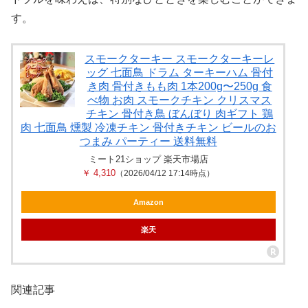
す。
スモークターキー スモークターキーレ
ッグ 七面鳥 ドラム ターキーハム 骨付
き肉 骨付きもも肉 1本200g〜250g 食
べ物 お肉 スモークチキン クリスマス
チキン 骨付き鳥 ぼんぼり 肉ギフト 鶏
肉 七面鳥 燻製 冷凍チキン 骨付きチキン ビールのお
つまみ パーティー 送料無料
ミート21ショップ 楽天市場店
￥ 4,310
（2026/04/12 17:14時点）
Amazon
楽天
関連記事