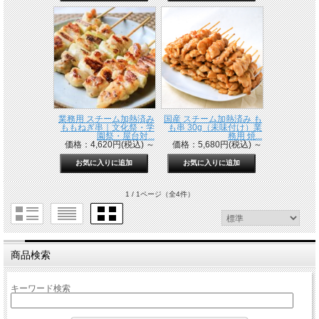
業務用 スチーム加熱済み
国産 スチーム加熱済み も
ももねぎ串｜文化祭・学
も串 30g（未味付け）業
園祭・屋台対...
務用 焼...
価格：4,620円(税込)
～
価格：5,680円(税込)
～
1 / 1ページ
（全4件）
商品検索
キーワード検索