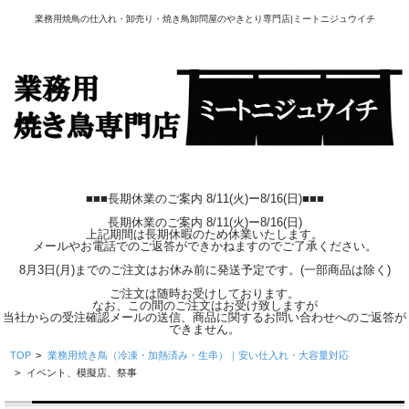
業務用焼鳥の仕入れ・卸売り・焼き鳥卸問屋のやきとり専門店|ミートニジュウイチ
■■■長期休業のご案内 8/11(火)ー8/16(日)■■■
長期休業のご案内 8/11(火)ー8/16(日)
上記期間は長期休暇のため休業いたします。
メールやお電話でのご返答ができかねますのでご了承ください。
8月3日(月)までのご注文はお休み前に発送予定です。(一部商品は除く)
ご注文は随時お受けしております。
なお、この間のご注文はお受け致しますが
当社からの受注確認メールの送信、商品に関するお問い合わせへのご返答が
できません。
TOP
>
業務用焼き鳥（冷凍・加熱済み・生串）｜安い仕入れ・大容量対応
>
イベント、模擬店、祭事