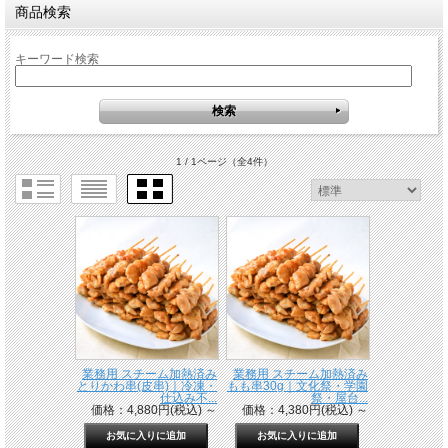
商品検索
キーワード検索
1 / 1ページ
（全4件）
業務用 スチーム加熱済み
業務用 スチーム加熱済み
とりかわ串(皮串)｜冷凍・
もも串30g｜文化祭・学園
仕込み不...
祭・屋台...
価格：4,880円(税込)
～
価格：4,380円(税込)
～