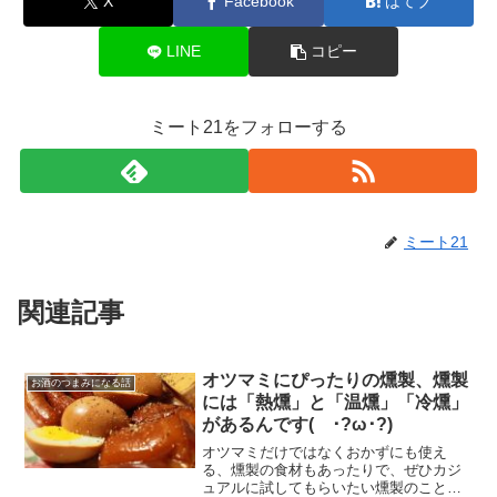
X
Facebook
はてブ
LINE
コピー
ミート21をフォローする
ミート21
関連記事
オツマミにぴったりの燻製、燻製
お酒のつまみになる話
には「熱燻」と「温燻」「冷燻」
があるんです( ･?ω･?)
オツマミだけではなくおかずにも使え
る、燻製の食材もあったりで、ぜひカジ
ュアルに試してもらいたい燻製のことに