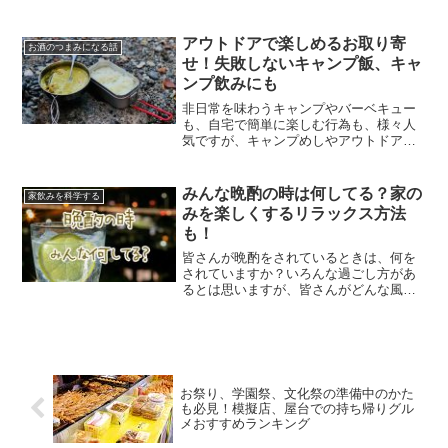
事は、実は塩分の濃い料理が多いという
事でもありますよね。そこで、今回は減
塩テクや定番の焼き鳥の塩分量について
アウトドアで楽しめるお取り寄
お酒のつまみになる話
調べてみました。
せ！失敗しないキャンプ飯、キャ
ンプ飲みにも
非日常を味わうキャンプやバーベキュー
も、自宅で簡単に楽しむ行為も、様々人
気ですが、キャンプめしやアウトドアの
みのオツマミって、以外にいつも同じよ
うな感じになってしまいませんか？
みんな晩酌の時は何してる？家の
家飲みを科学する
みを楽しくするリラックス方法
も！
皆さんが晩酌をされているときは、何を
されていますか？いろんな過ごし方があ
るとは思いますが、皆さんがどんな風に
過ごしているか気になりませんか？そこ
で今回はみんなが、晩酌の時に何してる
のかをデータを元に、ご紹介していきま
す！
お祭り、学園祭、文化祭の準備中のかた
も必見！模擬店、屋台での持ち帰りグル
メおすすめランキング