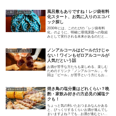
ついて調べてみました。
風呂敷もありですね！レジ袋有料
お酒のつまみになる話
化スタート、お気に入りのエコバ
ック探し
2030年には、このたびの「レジ袋有料
化」のように、明確に環境課題への取組
みとして実行される未来があるのだと思
います。もちろん、私たち個人個人の取
り組みや、理解もさらに深めていく必要
も大事なんだと思います。
ノンアルコールはビールだけじゃ
お酒のつまみになる話
ない！ワインもゼロアルコールが
人気だという話
お酒が苦手な方たちも楽しめる、楽しむ
ためのドリンク「ノンアルコール」。今
回は「ビール」が苦手という方にもお役
立ちの「ノンアルコールワイン」につい
て調べていきたいと思います。
焼き鳥の塩分量はどれくらい？晩
家飲みを科学する
酌・家飲み好きの方必見の減塩テ
クも！
ちょっと気の利いたおつまみなんかある
と、びっくりするくらいお酒が進んでし
まいますよね？でも...お酒が進むという