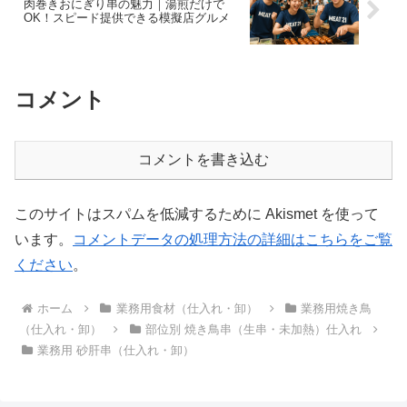
肉巻きおにぎり串の魅力｜湯煎だけで
OK！スピード提供できる模擬店グルメ
コメント
コメントを書き込む
このサイトはスパムを低減するために Akismet を使って
います。
コメントデータの処理方法の詳細はこちらをご覧
ください
。
ホーム
業務用食材（仕入れ・卸）
業務用焼き鳥
（仕入れ・卸）
部位別 焼き鳥串（生串・未加熱）仕入れ
業務用 砂肝串（仕入れ・卸）