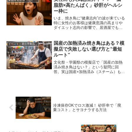
理解していても、脂肪の多い食べ物っ
業務用 砂肝串（仕入れ・卸）
脂肪×高たんぱく」砂肝がヘルシ
て、なかなか止められないし、かなり気
をつけておかないと、何気なく食べてし
ー枠に
まっていたりもしますね。「チキンは皮
いま、焼き鳥に“健康志向”の波が来ている
をとって食べます」なんて言ったりしま
特に女性のお客様は健康意識の高まりや
すが、鶏の皮は旨味の宝庫。焼き鳥でも1
ダイエット志向の影響で、居酒屋でもヘ
位2位を争うほどの人気の部位になりま
ルシー志向メニューが選ばれる時代で
す。
す。そこで注目されているのが、砂肝串
なのです。
国産の加熱済み焼き鳥はある？模
イベント・屋台用食品（文化祭・学園祭・夏祭り）
擬店で失敗しない選び方と“最短
ルート”
文化祭・学園祭の模擬店で「国産の加熱
済み焼き鳥はない？」という疑問に回
答。実は国産×加熱済み（スチーム）もあ
ります。選び方、温め方（フライパン、
ホットプレート、レンチン→仕上げ焼
き）、発注の考え方まで現場目線で解
説。
冷凍保存OKでロス激減！ 砂肝串で「廃
棄コスト」とサヨナラする方法