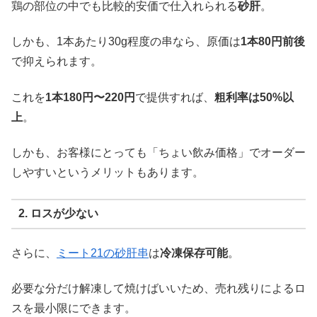
鶏の部位の中でも比較的安価で仕入れられる
砂肝
。
しかも、1本あたり30g程度の串なら、原価は
1本80円前後
で抑えられます。
これを
1本180円〜220円
で提供すれば、
粗利率は50%以
上
。
しかも、お客様にとっても「ちょい飲み価格」でオーダー
しやすいというメリットもあります。
2. ロスが少ない
さらに、
ミート21の砂肝串
は
冷凍保存可能
。
必要な分だけ解凍して焼けばいいため、売れ残りによるロ
スを最小限にできます。