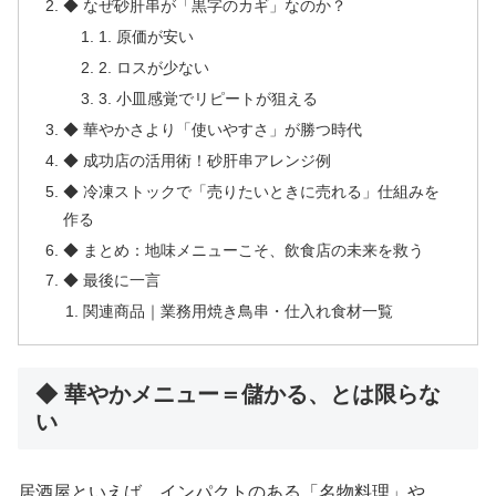
◆ なぜ砂肝串が「黒字のカギ」なのか？
1. 原価が安い
2. ロスが少ない
3. 小皿感覚でリピートが狙える
◆ 華やかさより「使いやすさ」が勝つ時代
◆ 成功店の活用術！砂肝串アレンジ例
◆ 冷凍ストックで「売りたいときに売れる」仕組みを
作る
◆ まとめ：地味メニューこそ、飲食店の未来を救う
◆ 最後に一言
関連商品｜業務用焼き鳥串・仕入れ食材一覧
◆ 華やかメニュー＝儲かる、とは限らな
い
居酒屋といえば、インパクトのある「名物料理」や