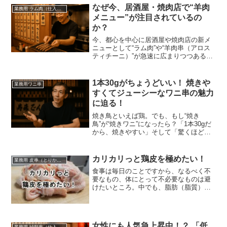
屋・焼き鳥店・焼肉店のサイド串として
なぜ今、居酒屋・焼肉店で“羊肉
業務用 ラム肉（仕入れ・卸）
強いのが特徴。この記...
メニュー”が注目されているの
か？
今、都心を中心に居酒屋や焼肉店の新メ
ニューとして“ラム肉”や“羊肉串（アロス
ティチーニ）”が急速に広まりつつあるの
をご存知でしょうか？そこには現代の食
トレンドや消費者ニーズの変化、さらに
は飲食店経営の新戦略が深く影響してい
1本30gがちょうどいい！ 焼きや
業務用ワニ串
ます。
すくてジューシーなワニ串の魅力
に迫る！
焼き鳥といえば鶏。でも、もし“焼き
鳥”が“焼きワニ”になったら？「1本30gだ
から、焼きやすい」そして「驚くほどジ
ューシー」**なんです。
カリカリっと鶏皮を極めたい！
業務用 皮串（とりかわ串）仕入れ・卸
食事は毎日のことですから、なるべく不
要なもの、体にとって不必要なものは避
けたいところ。中でも、脂肪（脂質）の
摂りすぎには注意しましょう！なんて健
康診断の結果にはよく書かれてあったり
します。脂質をとりすぎると、肥満の原
因になったりいろいろと良くないことは
女性にも人気急上昇中！？ 「低