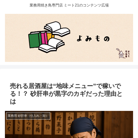
業務用焼き鳥専門店 ミート21のコンテンツ広場
売れる居酒屋は“地味メニュー”で稼いで
る！？ 砂肝串が黒字のカギだった理由と
は
業務用 砂肝串（仕入れ・卸）