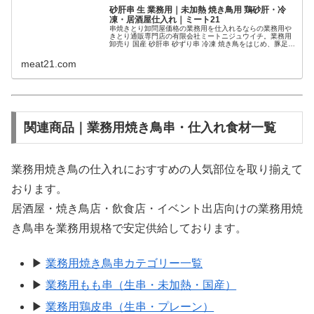
砂肝串 生 業務用｜未加熱 焼き鳥用 鶏砂肝・冷
凍・居酒屋仕入れ｜ミート21
串焼きとり卸問屋価格の業務用を仕入れるならの業務用や
きとり通販専門店の有限会社ミートニジュウイチ。業務用
卸売り 国産 砂肝串 砂ずり串 冷凍 焼き鳥をはじめ、豚足
串、もも串(ももみ串/もも肉/正肉)、むね串、せせり串(スキ
ミ/セセリ串/首...
meat21.com
関連商品｜業務用焼き鳥串・仕入れ食材一覧
業務用焼き鳥の仕入れにおすすめの人気部位を取り揃えて
おります。
居酒屋・焼き鳥店・飲食店・イベント出店向けの業務用焼
き鳥串を業務用規格で安定供給しております。
▶
業務用焼き鳥串カテゴリー一覧
▶
業務用もも串（生串・未加熱・国産）
▶
業務用鶏皮串（生串・プレーン）