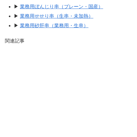
▶
業務用ぼんじり串（プレーン・国産）
▶
業務用せせり串（生串・未加熱）
▶
業務用砂肝串（業務用・生串）
関連記事