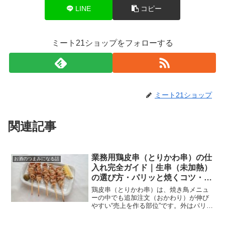
LINE
コピー
ミート21ショップをフォローする
ミート21ショップ
関連記事
業務用鶏皮串（とりかわ串）の仕
お酒のつまみになる話
入れ完全ガイド｜生串（未加熱）
の選び方・パリッと焼くコツ・売
り方
鶏皮串（とりかわ串）は、焼き鳥メニュ
ーの中でも追加注文（おかわり）が伸び
やすい“売上を作る部位”です。外はパリッ
と香ばしく、中はジュワッと脂の旨み。
ビール・ハイボールと相性が良く、居酒