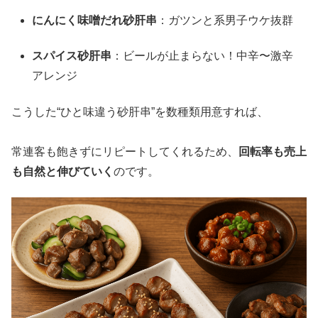
にんにく味噌だれ砂肝串
：ガツンと系男子ウケ抜群
スパイス砂肝串
：ビールが止まらない！中辛〜激辛
アレンジ
こうした“ひと味違う砂肝串”を数種類用意すれば、
常連客も飽きずにリピートしてくれるため、
回転率も売上
も自然と伸びていく
のです。