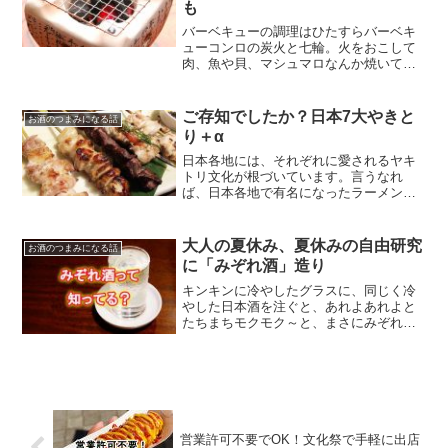
も
バーベキューの調理はひたすらバーベキ
ューコンロの炭火と七輪。火をおこして
肉、魚や貝、マシュマロなんか焼いて、
スルメを炙ったり、肌寒いときには手を
かざして暖を取ったりと炭火は食材も美
味しくしてくれます。本稿では、私も大
ご存知でしたか？日本7大やきと
お酒のつまみになる話
好きな七輪のお話です。
り＋α
日本各地には、それぞれに愛されるヤキ
トリ文化が根づいています。言うなれ
ば、日本各地で有名になったラーメンが
存在するように、地域によって独自に進
化した「やきとり」があり、今回はそれ
らについて調べてみました。
大人の夏休み、夏休みの自由研究
お酒のつまみになる話
に「みぞれ酒」造り
キンキンに冷やしたグラスに、同じく冷
やした日本酒を注ぐと、あれよあれよと
たちまちモクモク～と、まさにみぞれの
ように凍ってくる、これが「みぞれ
酒」。
営業許可不要でOK！文化祭で手軽に出店