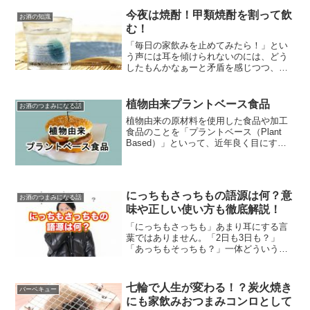
今夜は焼酎！甲類焼酎を割って飲
お酒の知識
む！
「毎日の家飲みを止めてみたら！」とい
う声には耳を傾けられないのには、どう
したもんかなぁーと矛盾を感じつつ、今
日は今日とて「今夜は何を飲もうかし
ら」という時間が、ここ数時間続いてい
るのですが、今夜もジン・ソーダかなぁ
植物由来プラントベース食品
お酒のつまみになる話
とも思いつつ、コロンブスばりに新しい
植物由来の原材料を使用した食品や加工
何かを探しているのです。
食品のことを「プラントベース（Plant
Based）」といって、近年良く目にする
ようになりました。ベジタリアンやヴィ
ーガンの人たちに向けた食品なのかな？
と思っていましたが、そうでもなさそ
う。植物由来の健康的な食品として、い
にっちもさっちもの語源は何？意
ろいろな種類、形態の食品が販売されて
お酒のつまみになる話
味や正しい使い方も徹底解説！
います。その背景には、健康的な食事、
健康意識が今まで以上に高まっているこ
「にっちもさっちも」あまり耳にする言
とが一番の理由のようです。
葉ではありません。「2日も3日も？」
「あっちもそっちも？」一体どういう意
味なんでしょう。今回はそんな気になる
言葉「にっちもさっちも」の語源、意味
や正しい使い方についてご紹介いたしま
七輪で人生が変わる！？炭火焼き
バーベキュー
す。
にも家飲みおつまみコンロとして