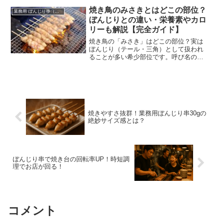
こともありますが、実は最近、飲食店の
焼き鳥のみさきとはどこの部位？
業務用 ぼんじり串（仕入れ・卸）
間で人気急上昇中です。
ぼんじりとの違い・栄養素やカロ
リーも解説【完全ガイド】
焼き鳥の「みさき」はどこの部位？実は
ぼんじり（テール・三角）として扱われ
ることが多い希少部位です。呼び名の違
い、味や食感の特徴、栄養素・カロリー
の目安、塩/タレの選び方、焼き方のコ
ツ、FAQ（構造化）と内部リンク付きで
解説します。
焼きやすさ抜群！業務用ぼんじり串30gの
絶妙サイズ感とは？
ぼんじり串で焼き台の回転率UP！時短調
理でお店が回る！
コメント