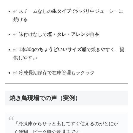
✅ スチームなしの
生タイプ
で外パリ中ジューシーに
焼ける
✅ 味付けなしで
塩・タレ・アレンジ自在
✅ 1本30gの
ちょうどいいサイズ感
で焼きやすく、提
供しやすい
✅ 冷凍長期保存で在庫管理もラクラク
焼き鳥現場での声（実例）
「冷凍庫からサッと出してすぐ使えるのがとにか
く便利。ピーク時の救世主です」