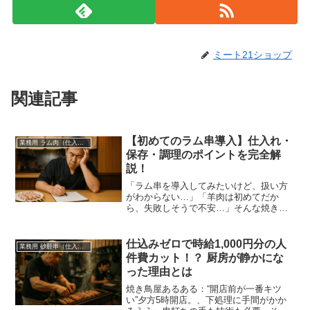
ミート21ショップ
関連記事
【初めてのラム串導入】仕入れ・
業務用 ラム肉（仕入れ・卸）
保存・調理のポイントを完全解
説！
「ラム串を導入してみたいけど、扱い方
がわからない…」「羊肉は初めてだか
ら、失敗しそうで不安…」そんな焼き鳥
屋さん、居酒屋、焼肉店のオーナー様必
見！今注目の“業務用ラム串（羊肉串）”の
仕入れ・保存・調理の基本を完全解説し
仕込みゼロで時給1,000円分の人
業務用 砂肝串（仕入れ・卸）
ます。
件費カット！？ 厨房が静かにな
った理由とは
焼き鳥屋あるある：“開店前が一番キツ
い”夕方5時開店。、下処理に手間がかか