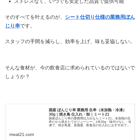
ストレスなく、いつでも安定した品質で提供可能
そのすべてを叶えるのが、
シート仕切り仕様の業務用ぼん
じり串
です。
スタッフの手間を減らし、効率を上げ、味も妥協しない。
そんな食材が、今の飲食店に求められているのではないで
しょうか？
国産 ぼんじり串 業務用 生串（未加熱・冷凍）
30g｜焼き鳥 仕入れ・卸｜ミート21
国産ぼんじり串の業務用仕入れならミート21。未加熱の生
串だから焼きたてがジューシー。1本30g・味付けなし・冷
凍で、焼き鳥屋、居酒屋、飲食店の仕入れにおすすめで
す。
meat21.com