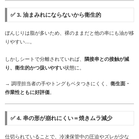
✅ 3. 油まみれにならないから衛生的
ぼんじりは脂が多いため、裸のままだと他の串にも油が移
りやすい…。
しかしシートで分離されていれば、
隣接串との接触が減
り、衛生的かつ扱いやすい
状態に。
→ 調理担当者の手やトングもベタつきにくく、
衛生面・
作業性ともに好評価
。
✅ 4. 串の形が崩れにくい＝焼きムラ減少
仕切られていることで、冷凍保管中の圧迫やズレが少な