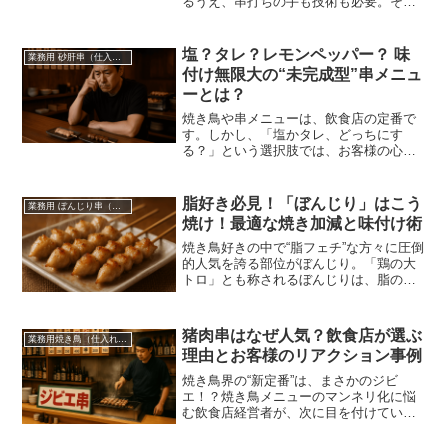
るうえ、串打ちの手も技術も必要。そん
な現場で今、**“仕込みゼロの串”**が静か
に革命を起こしています。
塩？タレ？レモンペッパー？ 味
業務用 砂肝串（仕入れ・卸）
付け無限大の“未完成型”串メニュ
ーとは？
焼き鳥や串メニューは、飲食店の定番で
す。しかし、「塩かタレ、どっちにす
る？」という選択肢では、お客様の心に
残りずらいのも事実です。そんな中、注
目されているのが、味付けなしのプレー
ンな串です。
脂好き必見！「ぼんじり」はこう
業務用 ぼんじり串（仕入れ・卸）
焼け！最適な焼き加減と味付け術
焼き鳥好きの中で“脂フェチ”な方々に圧倒
的人気を誇る部位がぼんじり。「鶏の大
トロ」とも称されるぼんじりは、脂の旨
み・プリプリ食感・香ばしさという三拍
子が揃った焼き鳥ネタです。でも、脂が
多いからこそ「うまく焼けない」という
猪肉串はなぜ人気？飲食店が選ぶ
業務用焼き鳥（仕入れ・卸）
悩みを抱える料理人も多いです。
理由とお客様のリアクション事例
焼き鳥界の“新定番”は、まさかのジビ
エ！？焼き鳥メニューのマンネリ化に悩
む飲食店経営者が、次に目を付けている
のが猪肉串（いのししくし）。“ジビエは
クセが強そう”というイメージを持たれる