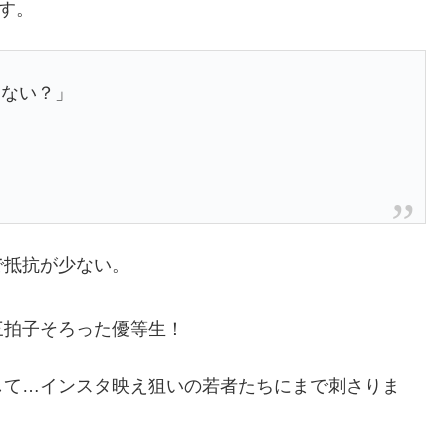
す。
ゃない？」
で抵抗が少ない。
三拍子そろった優等生！
して…インスタ映え狙いの若者たちにまで刺さりま