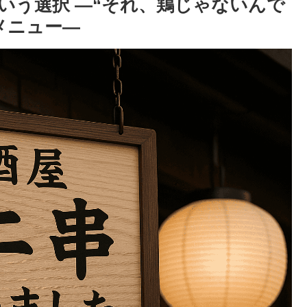
いう選択 ―“それ、鶏じゃないんで
メニュー―