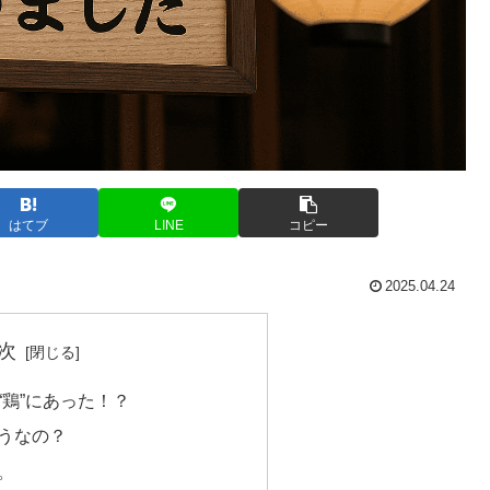
はてブ
LINE
コピー
2025.04.24
次
“鶏”にあった！？
うなの？
。