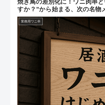
焼き鳥の差別化に！ワニ肉串と
すか？”から始まる、次の名物
業務用ワニ串