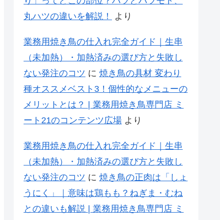
り」ってどこの部位？ハツとハツモト、
丸ハツの違いを解説！
より
業務用焼き鳥の仕入れ完全ガイド｜生串
（未加熱）・加熱済みの選び方と失敗し
ない発注のコツ
に
焼き鳥の具材 変わり
種オススメベスト3！個性的なメニューの
メリットとは？ | 業務用焼き鳥専門店 ミ
ート21のコンテンツ広場
より
業務用焼き鳥の仕入れ完全ガイド｜生串
（未加熱）・加熱済みの選び方と失敗し
ない発注のコツ
に
焼き鳥の正肉は「しょ
うにく」｜意味は鶏もも？ねぎま・むね
との違いも解説 | 業務用焼き鳥専門店 ミ