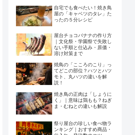
自宅でも食べたい！焼き鳥
屋の「キャベツのタレ」た
ったの５分レシピ
屋台チョコバナナの作り方
｜文化祭・学園祭で失敗し
ない手順と仕込み・原価・
溶け対策まで
焼鳥の「こころのこり」っ
てどこの部位？ハツとハツ
モト、丸ハツの違いを解
説！
焼き鳥の正肉は「しょうに
く」｜意味は鶏もも？ねぎ
ま・むねとの違いも解説
祭り屋台の珍しい食べ物ラ
ンキング｜おすすめ商品・