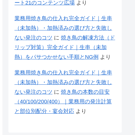
ート21のコンテンツ広場
より
業務用焼き鳥の仕入れ完全ガイド｜生串
（未加熱）・加熱済みの選び方と失敗し
ない発注のコツ
に
焼き鳥の解凍方法（ド
リップ対策）完全ガイド｜生串（未加
熱）をパサつかせない手順とNG例
より
業務用焼き鳥の仕入れ完全ガイド｜生串
（未加熱）・加熱済みの選び方と失敗し
ない発注のコツ
に
焼き鳥の本数の目安
（40/100/200/400）｜業務用の発注計算
と部位別配分・宴会対応
より