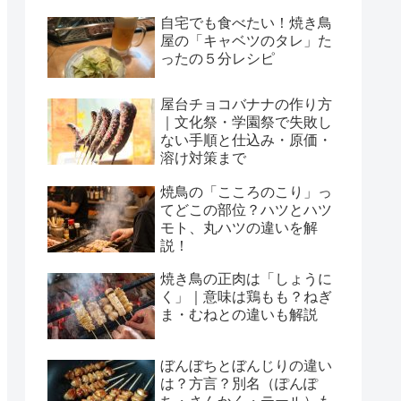
自宅でも食べたい！焼き鳥
屋の「キャベツのタレ」た
ったの５分レシピ
屋台チョコバナナの作り方
｜文化祭・学園祭で失敗し
ない手順と仕込み・原価・
溶け対策まで
焼鳥の「こころのこり」っ
てどこの部位？ハツとハツ
モト、丸ハツの違いを解
説！
焼き鳥の正肉は「しょうに
く」｜意味は鶏もも？ねぎ
ま・むねとの違いも解説
ぼんぼちとぼんじりの違い
は？方言？別名（ぽんぽ