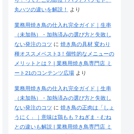
り」ってどこの部位？ハツとハツモト、
丸ハツの違いを解説！
より
業務用焼き鳥の仕入れ完全ガイド｜生串
（未加熱）・加熱済みの選び方と失敗し
ない発注のコツ
に
焼き鳥の具材 変わり
種オススメベスト3！個性的なメニューの
メリットとは？ | 業務用焼き鳥専門店 ミ
ート21のコンテンツ広場
より
業務用焼き鳥の仕入れ完全ガイド｜生串
（未加熱）・加熱済みの選び方と失敗し
ない発注のコツ
に
焼き鳥の正肉は「しょ
うにく」｜意味は鶏もも？ねぎま・むね
との違いも解説 | 業務用焼き鳥専門店 ミ