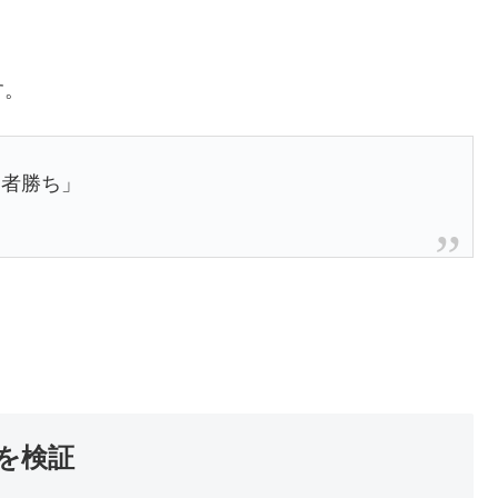
す。
た者勝ち」
を検証