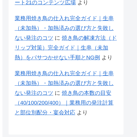
ート21のコンテンツ広場
より
業務用焼き鳥の仕入れ完全ガイド｜生串
（未加熱）・加熱済みの選び方と失敗し
ない発注のコツ
に
焼き鳥の解凍方法（ド
リップ対策）完全ガイド｜生串（未加
熱）をパサつかせない手順とNG例
より
業務用焼き鳥の仕入れ完全ガイド｜生串
（未加熱）・加熱済みの選び方と失敗し
ない発注のコツ
に
焼き鳥の本数の目安
（40/100/200/400）｜業務用の発注計算
と部位別配分・宴会対応
より