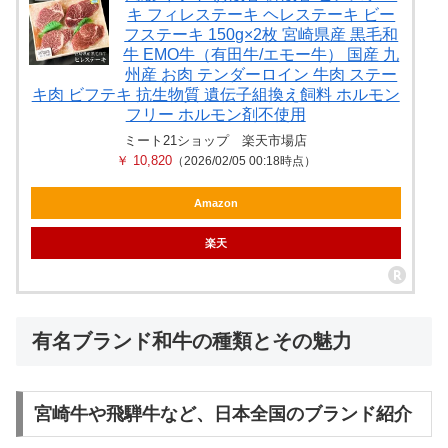
キ フィレステーキ ヘレステーキ ビー
フステーキ 150g×2枚 宮崎県産 黒毛和
牛 EMO牛（有田牛/エモー牛） 国産 九
州産 お肉 テンダーロイン 牛肉 ステー
キ肉 ビフテキ 抗生物質 遺伝子組換え飼料 ホルモン
フリー ホルモン剤不使用
ミート21ショップ 楽天市場店
￥ 10,820
（2026/02/05 00:18時点）
Amazon
楽天
有名ブランド和牛の種類とその魅力
宮崎牛や飛騨牛など、日本全国のブランド紹介