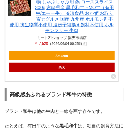
物 しゃぶしゃぶ用 鍋 ローススライス
300g 宮崎県産 黒毛和牛 EMO牛（有田
牛/エモー牛） 冷凍食品 おかず お取り
寄せグルメ 国産 九州産 ホルモン剤不
使用 抗生物質不使用 遺伝子組換え飼料不使用 ホル
モンフリー 牛肉
ミート21ショップ 楽天市場店
￥ 7,520
（2026/06/04 00:25時点）
Amazon
楽天
高級感あふれるブランド和牛の特徴
ブランド和牛は他の牛肉と一線を画す存在です。
たとえば、有田牛のような
黒毛和牛
は、独自の飼育方法に