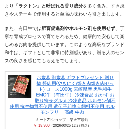
より
「ラクトン」と呼ばれる香り成分
を多く含み、すき焼
きやステーキで使用すると至高の味わいを引き出します。
また、有田牛では
肥育促進剤やホルモン剤を使用せず
、丁
寧な育成プロセスで育てられるため、健康的で安心して楽
しめるお肉を提供しています。このような高級なブランド
和牛は、ギフトとして非常に特別感があり、贈る人のセン
スの良さを感じてもらえるでしょう。
お歳暮 御歳暮 ギフトプレゼント 贈り
物 焼肉用(やきにく/焼き肉焼き肉セッ
ト) ロース1000g 宮崎県産 黒毛和牛
EMO牛（有田牛） 冷凍食品 おかず お
取り寄せグルメ 冷凍食品 ホルモン剤不
使用 抗生物質不使用 遺伝子組換え飼料不使用 ホル
モンフリー 高級 牛肉
ミート21ショップ 楽天市場店
￥ 19,980
（2026/03/25 12:37時点）