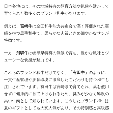
日本各地には、その地域特有の飼育方法や気候を活かして
育てられた数多くのブランド和牛があります。
例えば、
宮崎牛
は全国和牛能力共進会で高く評価された実
績を持つ黒毛和牛で、柔らかな肉質ときめ細やかなサシが
特徴です。
一方、
飛騨牛
は岐阜県特有の気候で育ち、豊かな風味とジ
ューシーな食感が魅力です。
これらのブランド和牛だけでなく、
「有田牛」
のように、
一貫生産管理や肥育環境に徹底したこだわりを持つ和牛も
注目されています。有田牛は宮崎県で育てられ、薬を使用
せずに健康的に育て上げられるため、臭みが少なく鮮度の
高い牛肉として知られています。こうしたブランド和牛は
夏のギフトとしても大変人気があり、その特別感と高級感