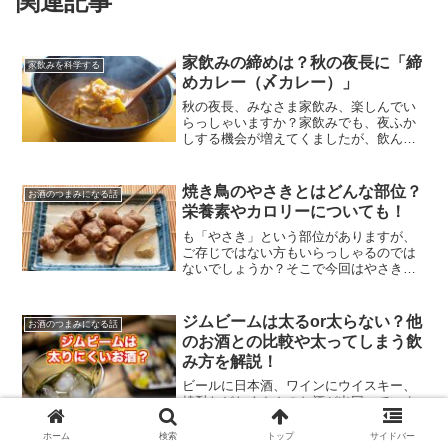
関連記事
家飲みの締めは？秋の夜長に「締
家飲みを科学する
めカレー（〆カレー）」
秋の夜長、みなさま家飲み、楽しんでい
らっしゃいますか？家飲みでも、夜ふか
しする機会が増えてくましたが、飲んだ
後の締めにも、温かいものを欲しくなり
ますよね。そこで、最近の締めに楽しん
でいるのが「締めカレー」なのです！
焼き鳥のやさきとはどんな部位？
お酒のつまみになる話
栄養素やカロリーについても！
も「やさき」という部位がありますが、
ご存じではない方もいらっしゃるのでは
ないでしょうか？そこで今回はやさきと
はどんな部位なのか、また栄養素やカロ
リーについてもご紹介していきたいと思
います！
ジムビームは太るor太らない？他
お酒のつまみになる話
のお酒との比較や太ってしまう飲
み方を解説！
ビールに日本酒、ワインにウイスキー、
焼酎などたくさんのお酒が出回っていま
す。その中でも、とりあえずビールから
飲み始める人は多いことでしょう。では
ホーム
検索
トップ
サイドバー