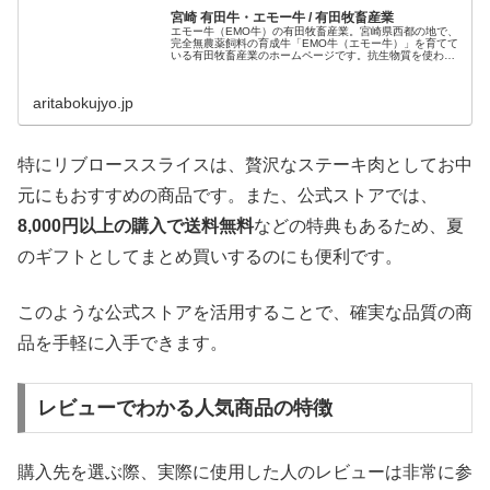
宮崎 有田牛・エモー牛 / 有田牧畜産業
エモー牛（EMO牛）の有田牧畜産業。宮崎県西都の地で、
完全無農薬飼料の育成牛「EMO牛（エモー牛）」を育てて
いる有田牧畜産業のホームページです。抗生物質を使わず
育て上げた黒毛和牛です。
aritabokujyo.jp
特にリブローススライスは、贅沢なステーキ肉としてお中
元にもおすすめの商品です。また、公式ストアでは、
8,000円以上の購入で送料無料
などの特典もあるため、夏
のギフトとしてまとめ買いするのにも便利です。
このような公式ストアを活用することで、確実な品質の商
品を手軽に入手できます。
レビューでわかる人気商品の特徴
購入先を選ぶ際、実際に使用した人のレビューは非常に参