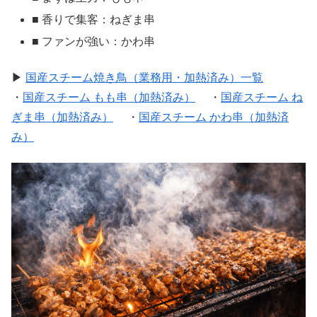
■ 香りで集客：ねぎま串
■ ファンが強い：かわ串
▶
国産スチーム焼き鳥（業務用・加熱済み）一覧
・
国産スチーム もも串（加熱済み）
・
国産スチーム ね
ぎま串（加熱済み）
・
国産スチーム かわ串（加熱済
み）