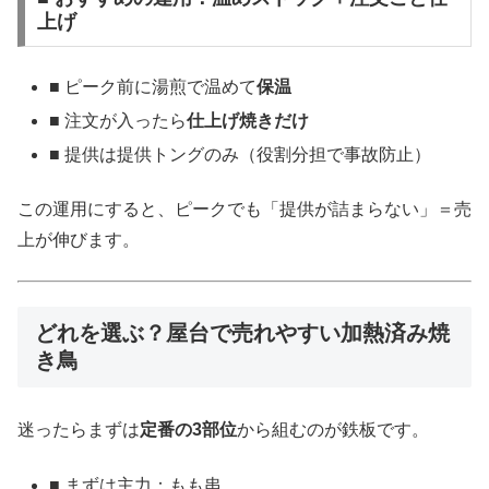
上げ
■ ピーク前に湯煎で温めて
保温
■ 注文が入ったら
仕上げ焼きだけ
■ 提供は提供トングのみ（役割分担で事故防止）
この運用にすると、ピークでも「提供が詰まらない」＝売
上が伸びます。
どれを選ぶ？屋台で売れやすい加熱済み焼
き鳥
迷ったらまずは
定番の3部位
から組むのが鉄板です。
■ まずは主力：もも串