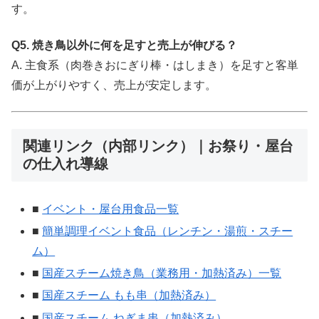
す。
Q5. 焼き鳥以外に何を足すと売上が伸びる？
A. 主食系（肉巻きおにぎり棒・はしまき）を足すと客単
価が上がりやすく、売上が安定します。
関連リンク（内部リンク）｜お祭り・屋台
の仕入れ導線
■
イベント・屋台用食品一覧
■
簡単調理イベント食品（レンチン・湯煎・スチー
ム）
■
国産スチーム焼き鳥（業務用・加熱済み）一覧
■
国産スチーム もも串（加熱済み）
■
国産スチーム ねぎま串（加熱済み）