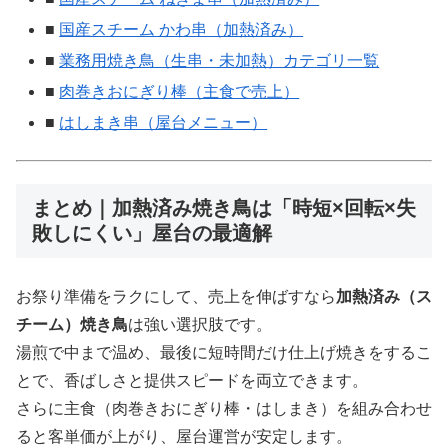
■
国産スチーム かわ串（加熱済み）
■
業務用焼き鳥（生串・未加熱）カテゴリ一覧
■
肉巻きおにぎり棒（主食で売上）
■
はしまき串（屋台メニュー）
まとめ｜加熱済み焼き鳥は「時短×回転×失
敗しにくい」屋台の最適解
お祭り準備をラクにして、売上を伸ばすなら
加熱済み（ス
チーム）焼き鳥
は強い選択肢です。
湯煎で中まで温め、最後に短時間だけ仕上げ焼きをするこ
とで、香ばしさと提供スピードを両立できます。
さらに主食（肉巻きおにぎり棒・はしまき）を組み合わせ
ると客単価が上がり、屋台運営が安定します。