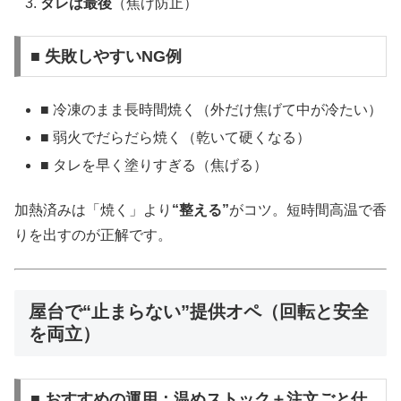
タレは最後
（焦げ防止）
■ 失敗しやすいNG例
■ 冷凍のまま長時間焼く（外だけ焦げて中が冷たい）
■ 弱火でだらだら焼く（乾いて硬くなる）
■ タレを早く塗りすぎる（焦げる）
加熱済みは「焼く」より
“整える”
がコツ。短時間高温で香
りを出すのが正解です。
屋台で“止まらない”提供オペ（回転と安全
を両立）
■ おすすめの運用：温めストック＋注文ごと仕