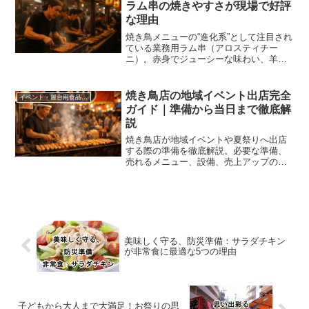
ラム串の焼きやすさが現場で好評
な理由
焼き鳥メニューの“進化系”として注目され
ている業務用ラム串（アロスティチー
ニ）。赤身でジューシーな味わい、羊肉
なのにクセが少なく食べやすいメリット
に加えて、実は調理現場でも「扱いやす
い！」と高評価を得ているのをご存じで
焼き鳥店の地域イベント出店完全
イベント・屋台用食品（文化祭・学園祭・夏祭り）
しょうか？
ガイド｜準備から当日まで徹底解
説
焼き鳥店が地域イベントや夏祭りへ出店
する際の準備を徹底解説。必要な準備、
売れるメニュー、設備、売上アップのポ
イントまで分かりやすく紹介します。
美味しく守る、防災準備：サラダチキン
が非常食に最適な5つの理由
子どもから大人まで大満足！お祭りの思