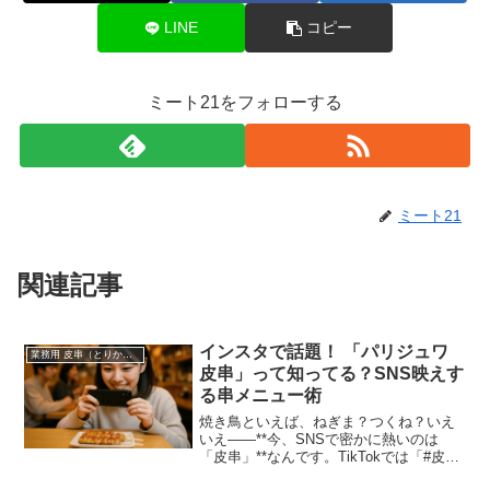
LINE
コピー
ミート21をフォローする
ミート21
関連記事
インスタで話題！ 「パリジュワ
業務用 皮串（とりかわ串）仕入れ・卸
皮串」って知ってる？SNS映えす
る串メニュー術
焼き鳥といえば、ねぎま？つくね？いえ
いえ――**今、SNSで密かに熱いのは
「皮串」**なんです。TikTokでは「#皮串
パリジュワ部」が爆誕、インスタではジ