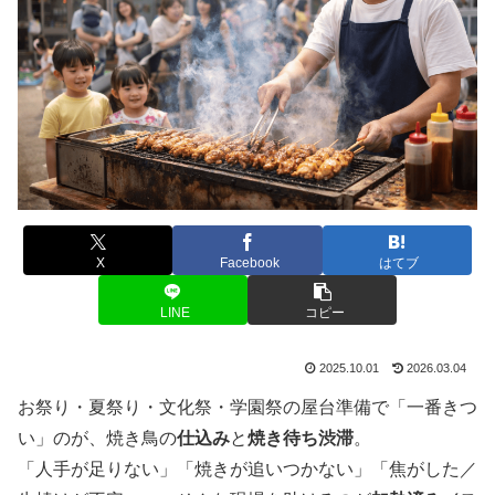
X
Facebook
はてブ
LINE
コピー
2025.10.01
2026.03.04
お祭り・夏祭り・文化祭・学園祭の屋台準備で「一番きつ
い」のが、焼き鳥の
仕込み
と
焼き待ち渋滞
。
「人手が足りない」「焼きが追いつかない」「焦がした／