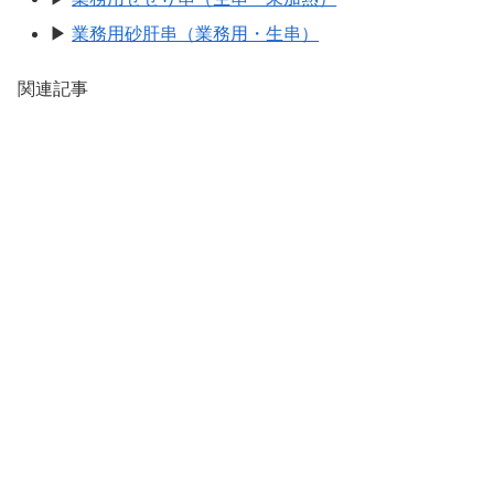
▶
業務用砂肝串（業務用・生串）
関連記事