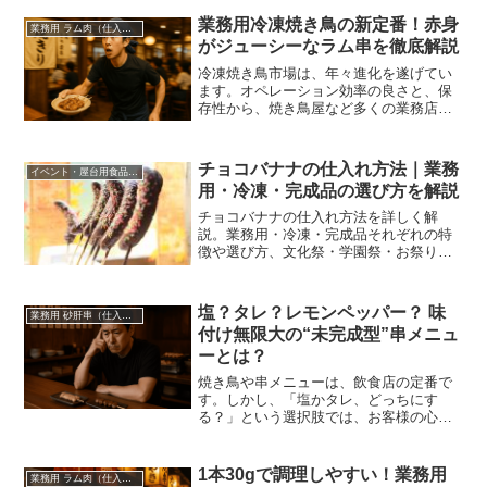
ューシーな皮がキラリと光るリール動画
がバズり中。皮串、ついにZ世代にバレま
業務用冷凍焼き鳥の新定番！赤身
業務用 ラム肉（仕入れ・卸）
した。
がジューシーなラム串を徹底解説
冷凍焼き鳥市場は、年々進化を遂げてい
ます。オペレーション効率の良さと、保
存性から、焼き鳥屋など多くの業務店で
欠かせないアイテムとなっています。そ
こで密かに注目を集めているのが「業務
用ラム串（羊肉串）」です。
チョコバナナの仕入れ方法｜業務
イベント・屋台用食品（文化祭・学園祭・夏祭り）
用・冷凍・完成品の選び方を解説
チョコバナナの仕入れ方法を詳しく解
説。業務用・冷凍・完成品それぞれの特
徴や選び方、文化祭・学園祭・お祭り・
イベントで失敗しない仕入れのポイント
をご紹介します。
塩？タレ？レモンペッパー？ 味
業務用 砂肝串（仕入れ・卸）
付け無限大の“未完成型”串メニュ
ーとは？
焼き鳥や串メニューは、飲食店の定番で
す。しかし、「塩かタレ、どっちにす
る？」という選択肢では、お客様の心に
残りずらいのも事実です。そんな中、注
目されているのが、味付けなしのプレー
ンな串です。
1本30gで調理しやすい！業務用
業務用 ラム肉（仕入れ・卸）