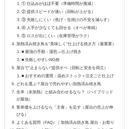
① 仕込みがほぼ不要（準備時間が激減）
② 提供スピードが速い（回転が上がる）
③ 失敗しにくい（焦げ・生焼けの不安を減らす）
④ 人手が少なくても回せる（オペが単純）
⑤ ロスが出にくい（在庫管理がラク）
加熱済み焼き鳥を“美味しく”仕上げる焼き方（最重要）
■ 最強の手順：湯煎→仕上げ焼き
■ 失敗しやすいNG例
屋台で“止まらない”提供オペ（回転と安全を両立）
■ おすすめの運用：温めストック＋注文ごと仕上げ
どれを選ぶ？屋台で売れやすい加熱済み焼き鳥
生串（未加熱）と組み合わせるなら？（ハイブリッド
が最強）
客単価を上げるなら「主食」を足す（屋台の売上が伸
びる）
よくある質問（FAQ）｜加熱済み焼き鳥 屋台・お祭り