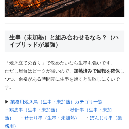
生串（未加熱）と組み合わせるなら？（ハ
イブリッドが最強）
「焼き立ての香り」で攻めたいなら生串も強いです。
ただし屋台はピークが強いので、
加熱済みで回転を確保
し
つつ、余裕がある時間帯に生串を焼くと失敗しにくいで
す。
▶
業務用焼き鳥（生串・未加熱）カテゴリ一覧
・
鶏皮串（生串・未加熱）
・
砂肝串（生串・未加
熱）
・
せせり串（生串・未加熱）
・
ぼんじり串（業
務用）