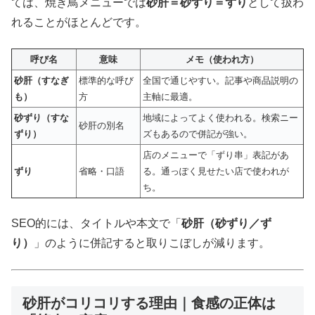
ては、焼き鳥メニューでは
砂肝＝砂ずり＝ずり
として扱わ
れることがほとんどです。
呼び名
意味
メモ（使われ方）
砂肝（すなぎ
標準的な呼び
全国で通じやすい。記事や商品説明の
も）
方
主軸に最適。
砂ずり（すな
地域によってよく使われる。検索ニー
砂肝の別名
ずり）
ズもあるので併記が強い。
店のメニューで「ずり串」表記があ
ずり
省略・口語
る。通っぽく見せたい店で使われが
ち。
SEO的には、タイトルや本文で「
砂肝（砂ずり／ず
り）
」のように併記すると取りこぼしが減ります。
砂肝がコリコリする理由｜食感の正体は