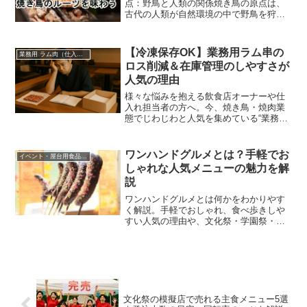
点：野鳥と人類の関係焼き鳥の原点は、
古代の人類が自然環境の中で野鳥を狩
り、その肉を焼いて食べた行為に遡ると
考えられます。狩猟採集を基盤とした生
活の中で、食べ物を効率よく調理するた
【冷凍保存OK】業務用ラム串の
業務用 ラム肉（仕入れ・卸）
めに枝や木の棒を利用した形跡が各地で
ロス削減＆在庫管理のしやすさが
見つかっています。串を使った料理の普
人気の理由
及は、食べやすさや利便性を追求する中
で生まれた人類の知恵と言えるでしょ
様々な悩みを抱える飲食店オーナーや仕
う。
入れ担当者の方へ。今、焼き鳥・焼肉業
態でじわじわと人気を集めている“業務用
ラム串（羊肉串）”が、「ロス削減」と
「在庫管理のしやすさ」で高く評価され
ているのをご存じでしょうか？
ワンハンドグルメとは？手軽でお
イベント・屋台用食品（文化祭・学園祭・夏祭り）
しゃれな人気メニューの魅力を解
説
ワンハンドグルメとは何かをわかりやす
く解説。手軽でおしゃれ、食べ歩きしや
すい人気の理由や、文化祭・学園祭・模
擬店・イベントで売れやすい理由、おす
すめメニューまでまとめました。
文化祭の模擬店で売れる主食メニュー5選