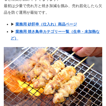
最初は少量で売れ方と焼き加減を掴み、売れ筋化したら欠
品を防ぐ運用が最短です。
▶
業務用 砂肝串（仕入れ）商品ページ
▶
業務用 焼き鳥串カテゴリー一覧（生串・未加熱な
ど）