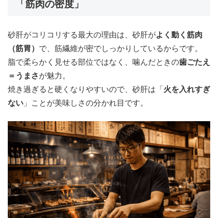
「筋肉の密度」
砂肝がコリコリする最大の理由は、砂肝が
よく動く筋肉
（筋胃）
で、筋繊維が密でしっかりしているからです。
脂で柔らかく見せる部位ではなく、噛んだときの
歯ごたえ
＝うまさ
が魅力。
焼き過ぎると硬くなりやすいので、砂肝は「
火を入れすぎ
ない
」ことが美味しさの分かれ目です。