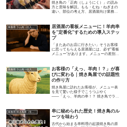
焼き鳥の「正肉（しょうにく）」の読み
方と意味を解説。もも・むね・ねぎまの
違い、部位の考え方、居酒屋向け業務用
仕入れの選び方とおすすめ生串導線まで
まとめました。
居酒屋の看板メニューに！羊肉串
業務用 ラム肉（仕入れ・卸）
を”定番化”するための導入ステッ
プ
「またあのお店に行きたい」そうお客様
に思ってもらえる居酒屋には、必ず“看板
メニュー”があります。メニューの差別化
が難しくなってきた昨今、**新しい目玉
として注目されているのが“羊肉串（ラム
串）”**なのです。
お客様の「えっ、羊肉！？」が喜
業務用 ラム肉（仕入れ・卸）
びに変わる｜焼き鳥屋での話題性
の作り方
焼き鳥屋に訪れたお客様が、メニュー表
を見て驚いた様子でこうつぶやく
――「えっ、羊肉の串！？ 焼き鳥でラム
ってアリ？」この“意外性”こそが、いま多
くの居酒屋・焼き鳥店で導入が進んでい
る**業務用ラム串（羊肉串）**の最大の武
串に秘められた歴史！焼き鳥のル
業務用 焼き鳥串（生串・未加熱・国産鶏）仕入れ
器です。
ーツを味わう
古代から始まる串料理の起源焼き鳥の原