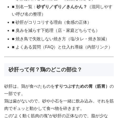
■ 別名一覧：
砂ずり／ずり／きんかん？
（混同しやす
い呼び名の整理）
■ 砂肝がコリコリする理由（食感の正体）
■ 臭みを減らす下処理（店・家庭どちらでも）
■ 焼き鳥で失敗しない焼き方（塩/タレ・焼き加減）
■ よくある質問（FAQ）と仕入れ導線（内部リンク）
砂肝って何？鶏のどこの部位？
砂肝は、鶏が食べたものを
すりつぶすための胃（筋胃）
の
一部です。
鶏は歯がないので、砂や小石を一緒に飲み込み、それを筋
肉でギュッと動かして食べ物を砕きます。
この“よく動く筋肉の塊”が砂肝の正体なので、脂が少な