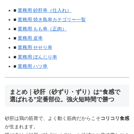
■
業務用 砂肝串（仕入れ）
■
業務用 焼き鳥串カテゴリー一覧
■
業務用 もも串（正肉）
■
業務用 皮串
■
業務用 せせり串
■
業務用 ぼんじり串
■
業務用 ハツ串
まとめ｜砂肝（砂ずり・ずり）は“食感で
選ばれる”定番部位。強火短時間で勝つ
砂肝は鶏の筋胃で、よく動く筋肉だからこそ
コリコリ食感
が生まれます。