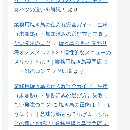
り」ってどこの部位？ハツとハツモト、
丸ハツの違いを解説！
より
業務用焼き鳥の仕入れ完全ガイド｜生串
（未加熱）・加熱済みの選び方と失敗し
ない発注のコツ
に
焼き鳥の具材 変わり
種オススメベスト3！個性的なメニューの
メリットとは？ | 業務用焼き鳥専門店 ミ
ート21のコンテンツ広場
より
業務用焼き鳥の仕入れ完全ガイド｜生串
（未加熱）・加熱済みの選び方と失敗し
ない発注のコツ
に
焼き鳥の正肉は「しょ
うにく」｜意味は鶏もも？ねぎま・むね
との違いも解説 | 業務用焼き鳥専門店 ミ