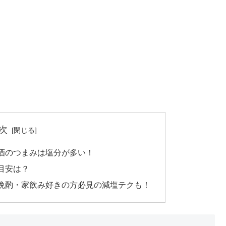
次
酒のつまみは塩分が多い！
目安は？
晩酌・家飲み好きの方必見の減塩テクも！