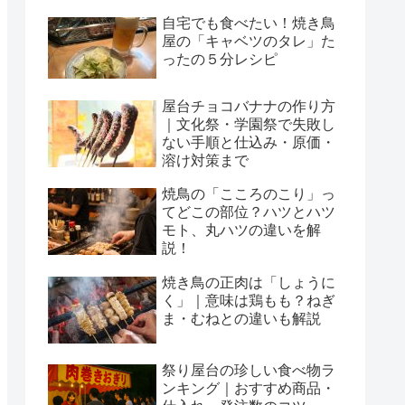
自宅でも食べたい！焼き鳥
屋の「キャベツのタレ」た
ったの５分レシピ
屋台チョコバナナの作り方
｜文化祭・学園祭で失敗し
ない手順と仕込み・原価・
溶け対策まで
焼鳥の「こころのこり」っ
てどこの部位？ハツとハツ
モト、丸ハツの違いを解
説！
焼き鳥の正肉は「しょうに
く」｜意味は鶏もも？ねぎ
ま・むねとの違いも解説
祭り屋台の珍しい食べ物ラ
ンキング｜おすすめ商品・