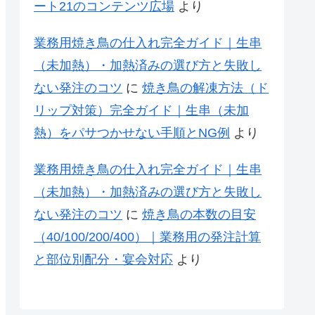
ート21のコンテンツ広場
より
業務用焼き鳥の仕入れ完全ガイド｜生串
（未加熱）・加熱済みの選び方と失敗し
ない発注のコツ
に
焼き鳥の解凍方法（ド
リップ対策）完全ガイド｜生串（未加
熱）をパサつかせない手順とNG例
より
業務用焼き鳥の仕入れ完全ガイド｜生串
（未加熱）・加熱済みの選び方と失敗し
ない発注のコツ
に
焼き鳥の本数の目安
（40/100/200/400）｜業務用の発注計算
と部位別配分・宴会対応
より