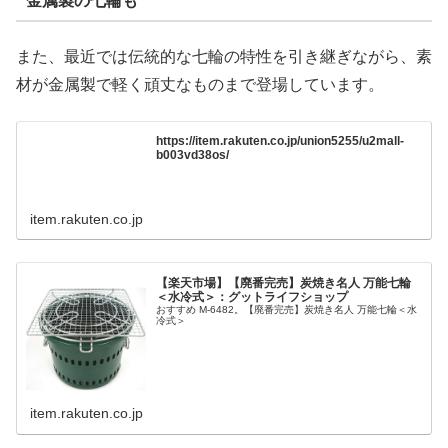
金属製の七輪も
また、最近では伝統的な七輪の特性を引き継ぎながら、素
材が金属製で軽く頑丈なものまで登場しています。
https://item.rakuten.co.jp/union5255/u2mall-
b003vd38os/
item.rakuten.co.jp
【楽天市場】【廃番完売】炭焼き名人 万能七輪
＜水冷式＞：グットライフショップ
おすすめ M-6482。【廃番完売】炭焼き名人 万能七輪＜水
冷式＞
item.rakuten.co.jp