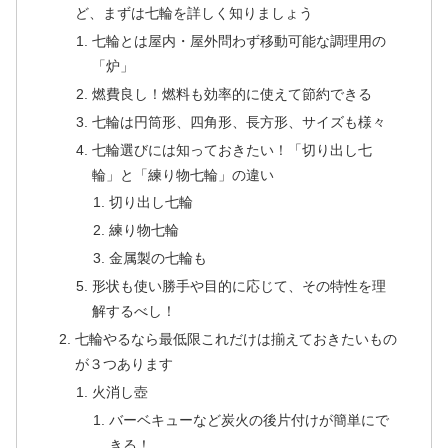
ど、まずは七輪を詳しく知りましょう
七輪とは屋内・屋外問わず移動可能な調理用の
「炉」
燃費良し！燃料も効率的に使えて節約できる
七輪は円筒形、四角形、長方形、サイズも様々
七輪選びには知っておきたい！「切り出し七
輪」と「練り物七輪」の違い
切り出し七輪
練り物七輪
金属製の七輪も
形状も使い勝手や目的に応じて、その特性を理
解するべし！
七輪やるなら最低限これだけは揃えておきたいもの
が３つあります
火消し壺
バーベキューなど炭火の後片付けが簡単にで
きる！