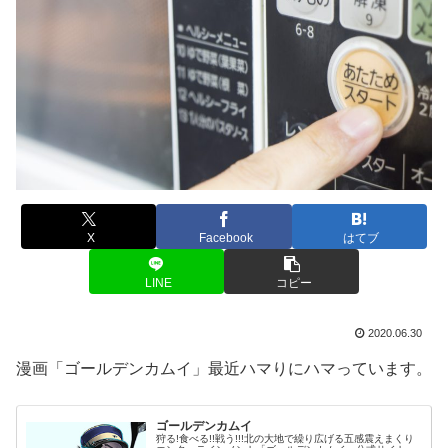
X
Facebook
はてブ
LINE
コピー
2020.06.30
漫画「ゴールデンカムイ」最近ハマりにハマっています。
ゴールデンカムイ
狩る!食べる!!戦う!!!北の大地で繰り広げる五感震えまくり