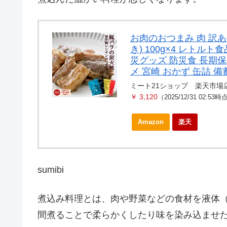
お肉のおつまみ 肉 訳あ
き) 100g×4 レトル
災グッズ 防災食 長期保
メ 宮崎 おかず 缶詰 備
ミート21ショップ 楽天市場
￥ 3,120
（2025/12/31 02:53時
Amazon
楽天
sumibi
煮込み料理とは、肉や野菜などの食材を液体
間煮ることで柔らかくしたり味を染み込ませ