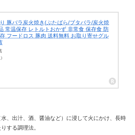
り 豚バラ炭火焼き(ぶたばら/ブタバラ/炭火焼
ト食品 常温保存 レトルトおかず 非常食 保存食 防
存 フードロス 豚肉 送料無料 お取り寄せグル
蓄
店
点）
（水、出汁、酒、醤油など）に浸して火にかけ、長時
たりする調理法。