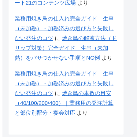
ート21のコンテンツ広場
より
業務用焼き鳥の仕入れ完全ガイド｜生串
（未加熱）・加熱済みの選び方と失敗し
ない発注のコツ
に
焼き鳥の解凍方法（ド
リップ対策）完全ガイド｜生串（未加
熱）をパサつかせない手順とNG例
より
業務用焼き鳥の仕入れ完全ガイド｜生串
（未加熱）・加熱済みの選び方と失敗し
ない発注のコツ
に
焼き鳥の本数の目安
（40/100/200/400）｜業務用の発注計算
と部位別配分・宴会対応
より