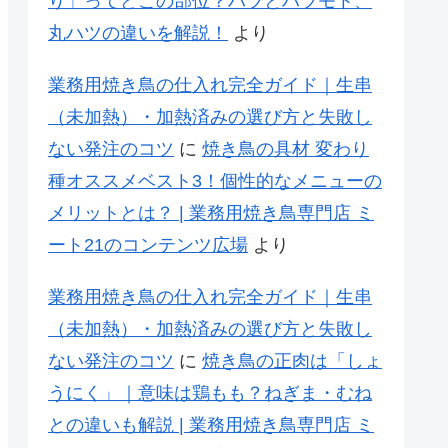
り」ってどこの部位？ハツとハツモト、
丸ハツの違いを解説！
より
業務用焼き鳥の仕入れ完全ガイド｜生串
（未加熱）・加熱済みの選び方と失敗し
ない発注のコツ
に
焼き鳥の具材 変わり
種オススメベスト3！個性的なメニューの
メリットとは？ | 業務用焼き鳥専門店 ミ
ート21のコンテンツ広場
より
業務用焼き鳥の仕入れ完全ガイド｜生串
（未加熱）・加熱済みの選び方と失敗し
ない発注のコツ
に
焼き鳥の正肉は「しょ
うにく」｜意味は鶏もも？ねぎま・むね
との違いも解説 | 業務用焼き鳥専門店 ミ