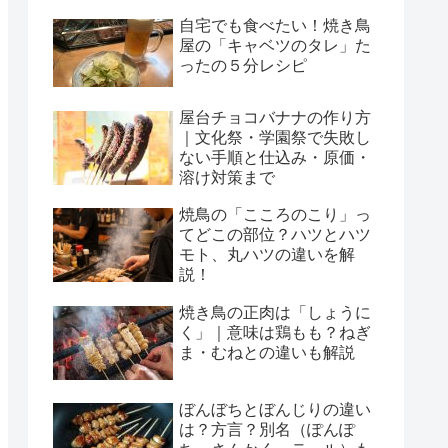
自宅でも食べたい！焼き鳥
屋の「キャベツのタレ」た
ったの５分レシピ
屋台チョコバナナの作り方
｜文化祭・学園祭で失敗し
ない手順と仕込み・原価・
溶け対策まで
焼鳥の「こころのこり」っ
てどこの部位？ハツとハツ
モト、丸ハツの違いを解
説！
焼き鳥の正肉は「しょうに
く」｜意味は鶏もも？ねぎ
ま・むねとの違いも解説
ぼんぼちとぼんじりの違い
は？方言？別名（ぽんぽ