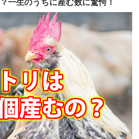
？一生のうちに産む数に驚愕！