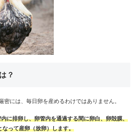
は？
、厳密には、毎日卵を産めるわけではありません。
管内に排卵し、卵管内を通過する間に卵白、卵殻膜、
卵となって産卵（放卵）します。