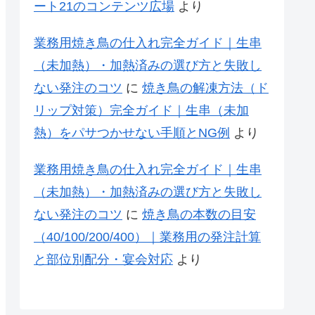
ート21のコンテンツ広場
より
業務用焼き鳥の仕入れ完全ガイド｜生串
（未加熱）・加熱済みの選び方と失敗し
ない発注のコツ
に
焼き鳥の解凍方法（ド
リップ対策）完全ガイド｜生串（未加
熱）をパサつかせない手順とNG例
より
業務用焼き鳥の仕入れ完全ガイド｜生串
（未加熱）・加熱済みの選び方と失敗し
ない発注のコツ
に
焼き鳥の本数の目安
（40/100/200/400）｜業務用の発注計算
と部位別配分・宴会対応
より