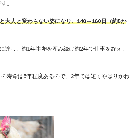
です。
と大人と変わらない姿になり、140～160日（約5か
クに達し、約1年半卵を産み続け約2年で仕事を終え、
の寿命は5年程度あるので、2年では短くやはりかわ