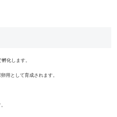
で孵化します。
採卵用として育成されます。
す。