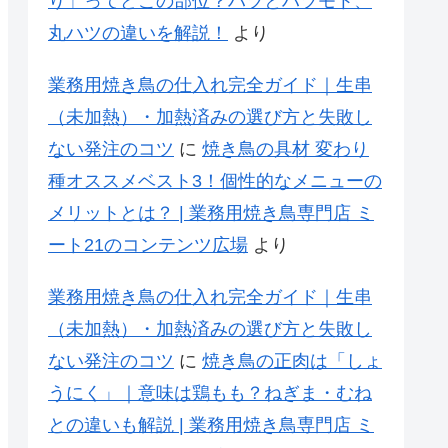
り」ってどこの部位？ハツとハツモト、
丸ハツの違いを解説！
より
業務用焼き鳥の仕入れ完全ガイド｜生串
（未加熱）・加熱済みの選び方と失敗し
ない発注のコツ
に
焼き鳥の具材 変わり
種オススメベスト3！個性的なメニューの
メリットとは？ | 業務用焼き鳥専門店 ミ
ート21のコンテンツ広場
より
業務用焼き鳥の仕入れ完全ガイド｜生串
（未加熱）・加熱済みの選び方と失敗し
ない発注のコツ
に
焼き鳥の正肉は「しょ
うにく」｜意味は鶏もも？ねぎま・むね
との違いも解説 | 業務用焼き鳥専門店 ミ