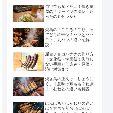
自宅でも食べたい！焼き鳥
屋の「キャベツのタレ」た
ったの５分レシピ
焼鳥の「こころのこり」っ
てどこの部位？ハツとハツ
モト、丸ハツの違いを解
説！
屋台チョコバナナの作り方
｜文化祭・学園祭で失敗し
ない手順と仕込み・原価・
溶け対策まで
焼き鳥の正肉は「しょうに
く」｜意味は鶏もも？ねぎ
ま・むねとの違いも解説
ぼんぼちとぼんじりの違い
は？方言？別名（ぽんぽ