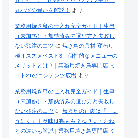
り」ってどこの部位？ハツとハツモト、
丸ハツの違いを解説！
より
業務用焼き鳥の仕入れ完全ガイド｜生串
（未加熱）・加熱済みの選び方と失敗し
ない発注のコツ
に
焼き鳥の具材 変わり
種オススメベスト3！個性的なメニューの
メリットとは？ | 業務用焼き鳥専門店 ミ
ート21のコンテンツ広場
より
業務用焼き鳥の仕入れ完全ガイド｜生串
（未加熱）・加熱済みの選び方と失敗し
ない発注のコツ
に
焼き鳥の正肉は「しょ
うにく」｜意味は鶏もも？ねぎま・むね
との違いも解説 | 業務用焼き鳥専門店 ミ