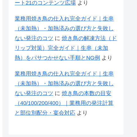
ート21のコンテンツ広場
より
業務用焼き鳥の仕入れ完全ガイド｜生串
（未加熱）・加熱済みの選び方と失敗し
ない発注のコツ
に
焼き鳥の解凍方法（ド
リップ対策）完全ガイド｜生串（未加
熱）をパサつかせない手順とNG例
より
業務用焼き鳥の仕入れ完全ガイド｜生串
（未加熱）・加熱済みの選び方と失敗し
ない発注のコツ
に
焼き鳥の本数の目安
（40/100/200/400）｜業務用の発注計算
と部位別配分・宴会対応
より