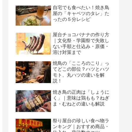
自宅でも食べたい！焼き鳥
屋の「キャベツのタレ」た
ったの５分レシピ
屋台チョコバナナの作り方
｜文化祭・学園祭で失敗し
ない手順と仕込み・原価・
溶け対策まで
焼鳥の「こころのこり」っ
てどこの部位？ハツとハツ
モト、丸ハツの違いを解
説！
焼き鳥の正肉は「しょうに
く」｜意味は鶏もも？ねぎ
ま・むねとの違いも解説
祭り屋台の珍しい食べ物ラ
ンキング｜おすすめ商品・