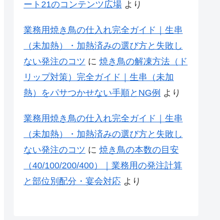
ート21のコンテンツ広場
より
業務用焼き鳥の仕入れ完全ガイド｜生串
（未加熱）・加熱済みの選び方と失敗し
ない発注のコツ
に
焼き鳥の解凍方法（ド
リップ対策）完全ガイド｜生串（未加
熱）をパサつかせない手順とNG例
より
業務用焼き鳥の仕入れ完全ガイド｜生串
（未加熱）・加熱済みの選び方と失敗し
ない発注のコツ
に
焼き鳥の本数の目安
（40/100/200/400）｜業務用の発注計算
と部位別配分・宴会対応
より