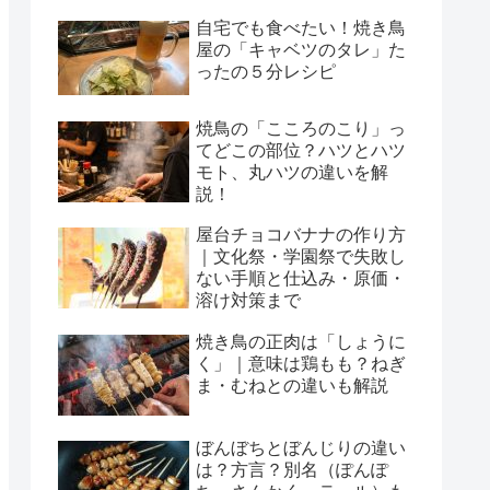
自宅でも食べたい！焼き鳥
屋の「キャベツのタレ」た
ったの５分レシピ
焼鳥の「こころのこり」っ
てどこの部位？ハツとハツ
モト、丸ハツの違いを解
説！
屋台チョコバナナの作り方
｜文化祭・学園祭で失敗し
ない手順と仕込み・原価・
溶け対策まで
焼き鳥の正肉は「しょうに
く」｜意味は鶏もも？ねぎ
ま・むねとの違いも解説
ぼんぼちとぼんじりの違い
は？方言？別名（ぽんぽ