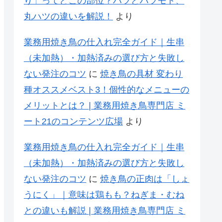
り」ってどこの部位？ハツとハツモト、
丸ハツの違いを解説！
より
業務用焼き鳥の仕入れ完全ガイド｜生串
（未加熱）・加熱済みの選び方と失敗し
ない発注のコツ
に
焼き鳥の具材 変わり
種オススメベスト3！個性的なメニューの
メリットとは？ | 業務用焼き鳥専門店 ミ
ート21のコンテンツ広場
より
業務用焼き鳥の仕入れ完全ガイド｜生串
（未加熱）・加熱済みの選び方と失敗し
ない発注のコツ
に
焼き鳥の正肉は「しょ
うにく」｜意味は鶏もも？ねぎま・むね
との違いも解説 | 業務用焼き鳥専門店 ミ