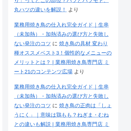
り」ってどこの部位？ハツとハツモト、
丸ハツの違いを解説！
より
業務用焼き鳥の仕入れ完全ガイド｜生串
（未加熱）・加熱済みの選び方と失敗し
ない発注のコツ
に
焼き鳥の具材 変わり
種オススメベスト3！個性的なメニューの
メリットとは？ | 業務用焼き鳥専門店 ミ
ート21のコンテンツ広場
より
業務用焼き鳥の仕入れ完全ガイド｜生串
（未加熱）・加熱済みの選び方と失敗し
ない発注のコツ
に
焼き鳥の正肉は「しょ
うにく」｜意味は鶏もも？ねぎま・むね
との違いも解説 | 業務用焼き鳥専門店 ミ