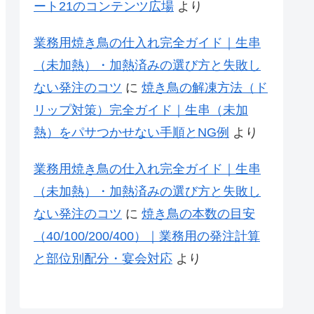
ート21のコンテンツ広場
より
業務用焼き鳥の仕入れ完全ガイド｜生串
（未加熱）・加熱済みの選び方と失敗し
ない発注のコツ
に
焼き鳥の解凍方法（ド
リップ対策）完全ガイド｜生串（未加
熱）をパサつかせない手順とNG例
より
業務用焼き鳥の仕入れ完全ガイド｜生串
（未加熱）・加熱済みの選び方と失敗し
ない発注のコツ
に
焼き鳥の本数の目安
（40/100/200/400）｜業務用の発注計算
と部位別配分・宴会対応
より