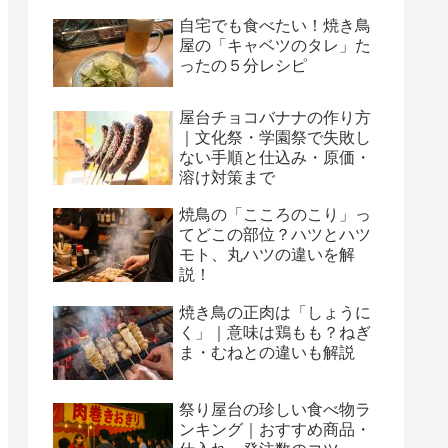
自宅でも食べたい！焼き鳥
屋の「キャベツのタレ」た
ったの５分レシピ
屋台チョコバナナの作り方
｜文化祭・学園祭で失敗し
ない手順と仕込み・原価・
溶け対策まで
焼鳥の「こころのこり」っ
てどこの部位？ハツとハツ
モト、丸ハツの違いを解
説！
焼き鳥の正肉は「しょうに
く」｜意味は鶏もも？ねぎ
ま・むねとの違いも解説
祭り屋台の珍しい食べ物ラ
ンキング｜おすすめ商品・