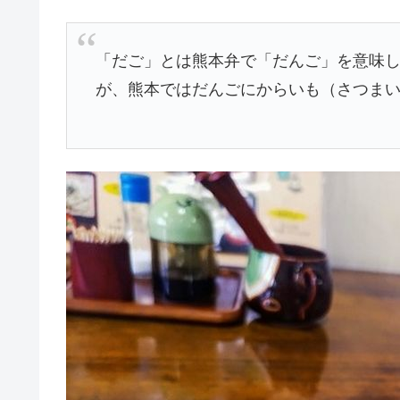
「だご」とは熊本弁で「だんご」を意味
が、熊本ではだんごにからいも（さつま