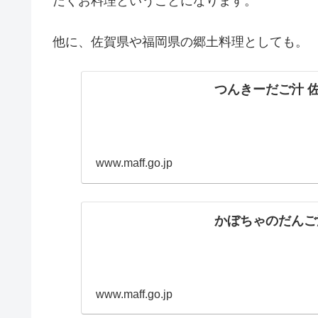
だくお料理ということになります。
他に、佐賀県や福岡県の郷土料理としても。
つんきーだご汁 佐
www.maff.go.jp
かぼちゃのだんご汁
www.maff.go.jp