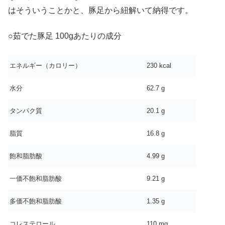
はそういうことかと、豚足から紐解いて納得です。
○茹でた豚足 100gあたりの成分
エネルギー（カロリー）
230 kcal
水分
62.7 g
タンパク質
20.1 g
脂質
16.8 g
飽和脂肪酸
4.99 g
一価不飽和脂肪酸
9.21 g
多価不飽和脂肪酸
1.35 g
コレステロール
110 mg