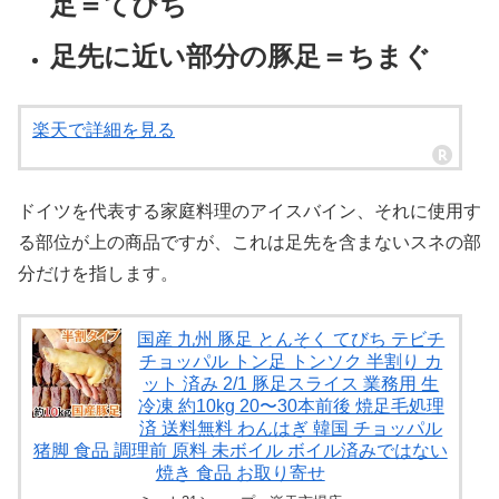
足＝てびち
足先に近い部分の豚足＝ちまぐ
楽天で詳細を見る
ドイツを代表する家庭料理のアイスバイン、それに使用す
る部位が上の商品ですが、これは足先を含まないスネの部
分だけを指します。
国産 九州 豚足 とんそく てびち テビチ
チョッパル トン足 トンソク 半割り カ
ット 済み 2/1 豚足スライス 業務用 生
冷凍 約10kg 20〜30本前後 焼足毛処理
済 送料無料 わんはぎ 韓国 チョッパル
猪脚 食品 調理前 原料 未ボイル ボイル済みではない
焼き 食品 お取り寄せ