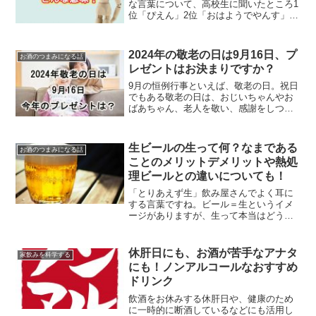
な言葉について、高校生に聞いたところ1
位「ぴえん」2位「おはようでやんす」3
位「あせあせ」でした。今回は3位の「あ
せあせ」の意味や使い方について解説し
ていきます。
2024年の敬老の日は9月16日、プ
お酒のつまみになる話
レゼントはお決まりですか？
9月の恒例行事といえば、敬老の日。祝日
でもある敬老の日は、おじいちゃんやお
ばあちゃん、老人を敬い、感謝をしつ
つ、長寿をお祝いする日。毎年、9月の第
3日曜日と定められている敬老の日につい
て。
生ビールの生って何？なまである
お酒のつまみになる話
ことのメリットデメリットや熱処
理ビールとの違いについても！
「とりあえず生」飲み屋さんでよく耳に
する言葉ですね。ビール＝生というイメ
ージがありますが、生って本当はどうい
う意味なのでしょう。生と言わないビー
ルもありますよね。生であるメリットが
あるのか、気になりませんか？
休肝日にも、お酒が苦手なアナタ
家飲みを科学する
にも！ノンアルコールなおすすめ
ドリンク
飲酒をお休みする休肝日や、健康のため
に一時的に断酒しているなどにも活用し