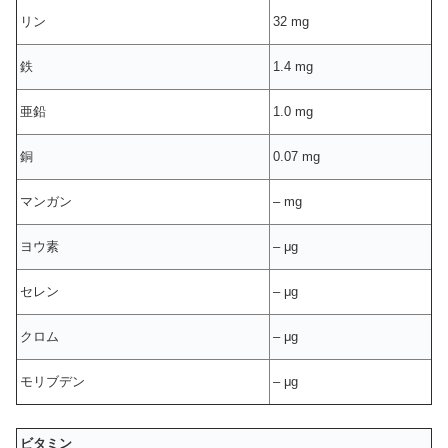
リン
32 mg
鉄
1.4 mg
亜鉛
1.0 mg
銅
0.07 mg
マンガン
– mg
ヨウ素
– μg
セレン
– μg
クロム
– μg
モリブデン
– μg
ビタミン