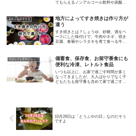
てもらえるノンアルコール飲料や炭酸水
をご紹介してみたいと思います。
地方によってすき焼きは作り方が
家飲みを科学する
違う
すき焼きとは？しょうゆ、砂糖、酒をベ
ースにした味付けで、牛肉やネギ、焼き
豆腐、春菊やシラタキを煮て食べる牛肉
料理。ステーキやお寿司とならんで、昭
和世代の食卓を豊かにしてくれた特別な
存在です。1960年代には、欧米にも
備蓄食、保存食、お留守番食にも
ずぼらでも手作りおつまみレシピ
「SUKIYAKI」という単語が通じるように
便利な冷凍、レトルト食品
なったのも、坂本九の「上を向いて歩こ
う」が、日本語の歌のままアメリカでヒ
いつも以上に、お家で過ごす時間が多く
ットチャート1位を獲得したから。
なってきましたが、大人ばかりでなく子
どもたちも留守番も含めて家で過ごすこ
とが増えていますよね。私の場合、食事
も、外食率も下がって自宅で食べる機会
が増えているかと思います。もちろん、
「飲み会」は実施されることも稀で、家
飲みすることが殆どになりました。
10月28日は「とうふやの日」なのだそう
ですよ