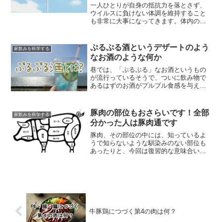
一人ひとりが自身の抵抗力を落とさず、
ウイルスに負けない体調を維持すること
も非常に大事になってきます。体内の免
疫力を維持するために効果的だとされ
る、納豆や、ヨーグルトや乳酸菌飲料を
積極的に摂ることも必要だと思います。
ぷるぷる酒というデザートのよう
家飲みを科学する
緑茶も注目を集めていますね。
なお酒のような何か
巷では、「ぷるぷる」なお酒というもの
が流行っているそうで、ついに飲み物で
あるはずのお酒がプルプル食感を与えら
れ進化したのか、ゼリー好きでお酒も大
好きというニーズが高まった末の商品か
なのか、いろいろと考えさせられます
豚肉の部位もおさらいです！全部
家飲みを科学する
が、先日、流行りに乗っかってみたとこ
分かった人は豚肉通です
ろの感想を交えてレポートしてみたい。
豚肉、その部位の中には、知っているよ
うで知らないような馴染みのない部位も
あったりと、今回は復習的な意味合いも
含めて、豚肉、豚のホルモンを部位ごと
におさらいしていきます。
牛豚鶏につづく第4の肉は何？