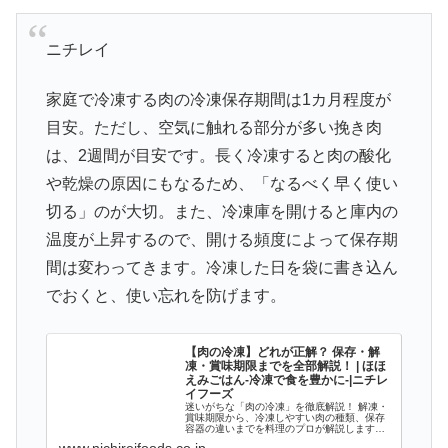
ニチレイ
家庭で冷凍する肉の冷凍保存期間は1カ月程度が
目安。ただし、空気に触れる部分が多い挽き肉
は、2週間が目安です。長く冷凍すると肉の酸化
や乾燥の原因にもなるため、「なるべく早く使い
切る」のが大切。また、冷凍庫を開けると庫内の
温度が上昇するので、開ける頻度によって保存期
間は変わってきます。冷凍した日を袋に書き込ん
でおくと、使い忘れを防げます。
【肉の冷凍】どれが正解？ 保存・解
凍・賞味期限までを全部解説！ | ほほ
えみごはん-冷凍で食を豊かに-|ニチレ
イフーズ
迷いがちな「肉の冷凍」を徹底解説！ 解凍・
賞味期限から、冷凍しやすい肉の種類、保存
容器の違いまでを料理のプロが解説します。
「パックのまま冷凍してもいい？」「保存容
www.nichireifoods.co.jp