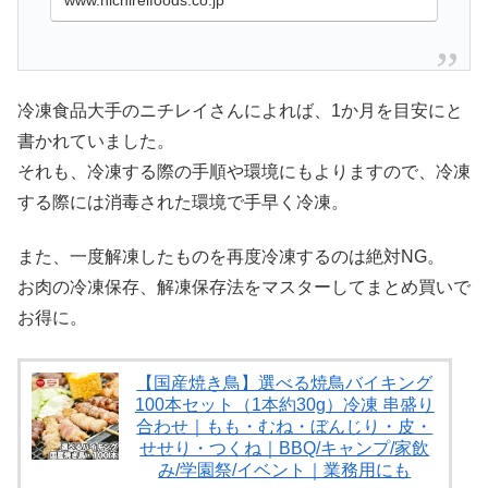
器どれがいい？」「どうやって解凍する
の？」「保存期間は二カ月？ 半年？」「下
味...
冷凍食品大手のニチレイさんによれば、1か月を目安にと
書かれていました。
それも、冷凍する際の手順や環境にもよりますので、冷凍
する際には消毒された環境で手早く冷凍。
また、一度解凍したものを再度冷凍するのは絶対NG。
お肉の冷凍保存、解凍保存法をマスターしてまとめ買いで
お得に。
【国産焼き鳥】選べる焼鳥バイキング
100本セット（1本約30g）冷凍 串盛り
合わせ｜もも・むね・ぼんじり・皮・
せせり・つくね｜BBQ/キャンプ/家飲
み/学園祭/イベント｜業務用にも