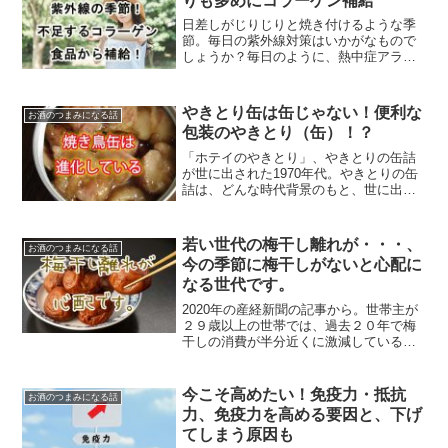
りも多めにコラーゲン補給
日差しがじりじりと焼き付けるような季
節。毎日の紫外線対策はいかがなもので
しょうか？毎日のように、熱中症アラー
トが発信されていますが、日中の日差し
の激しさにはまいってしまいます。ヒト
の皮膚が紫外線を受けると、多くの分解
やきとり缶は缶じゃない！便利な
お酒のつまみになる話
酵素を生成するそうで、それらの分解酵
包装のやきとり（缶）！？
素はコラーゲンを分解し、皮膚中のコラ
ーゲンも大きく影響を受けてしまいま
「ホテイのやきとり」、やきとりの缶詰
す。
が世に出された1970年代。やきとりの缶
詰は、どんな時代背景のもと、世に出て
人気を得ていったのでしょうか？
若い世代の梅干し離れが・・・、
お酒のつまみになる話
今の季節に梅干しがないと心配に
なる世代です。
2020年の産経新聞の記事から。世帯主が
２９歳以上の世帯では、過去２０年で梅
干しの消費が半分近くに激減しているそ
うです。
今こそ高めたい！免疫力・抵抗
お酒のつまみになる話
力、免疫力を高める要因と、下げ
てしまう原因も