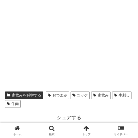
家飲みを科学する
おつまみ
ユッケ
家飲み
牛刺し
牛肉
シェアする
X
Facebook
はてブ
ホーム
検索
トップ
サイドバー