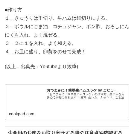
■作り方
１．きゅうりは千切り、生ハムは細切りにする。
２．ボウルにごま油、コチュジャン、ポン酢、おろしにん
にくを入れ、よく混ぜる。
３．２に１を入れ、よく和える。
４．お皿に盛り、卵黄をのせて完成！
(以上、出典先：Youtubeより抜粋)
おつまみに！簡単生ハムユッケ by こだしー
「おつまみに！簡単生ハムユッケ」の作り方。生ハムなら
安心で手軽に作れます！ 材料: 生ハム、きゅうり、ごま油
cookpad.com
生食用のお肉をお取り寄せする際の注意点や確認する