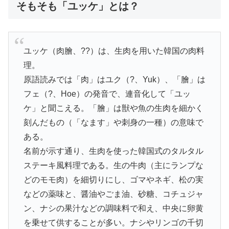
そもそも「ユッケ」とは？
ユッケ（肉膾、??）は、生肉を用いた韓国の肉料
理。
原語読みでは「肉」はユク（?、Yuk）、「膾」は
フェ（?、Hoe）の発音で、連音化して「ユッ
ケ」と聞こえる。「膾」は獣や魚の生肉を細かく
刻んだもの（「なます」や刺身の一種）の意味で
ある。
名前が示す通り、生肉を使った韓国式のタルタル
ステーキ風料理である。生の牛肉（主にランプな
どのモモ肉）を細切りにし、ゴマやネギ、松の実
などの薬味と、醤油やごま油、砂糖、コチュジャ
ン、ナシの果汁などの調味料で和え、中央に卵黄
を乗せて供することが多い。ナシやリンゴの千切