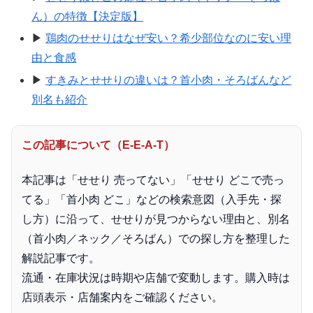
ん）の特徴【決定版】
▶
鶏肉のせせりはなぜ安い？希少部位なのに安い理
由と食感
▶
すきみとせせりの違いは？首小肉・そろばんなど
別名も紹介
この記事について（E-E-A-T）
本記事は「せせり 売ってない」「せせり どこで売っ
てる」「首小肉 どこ」などの検索意図（入手先・探
し方）に沿って、せせりが見つからない理由と、別名
（首小肉／ネック／そろばん）での探し方を整理した
解説記事です。
流通・在庫状況は時期や店舗で変動します。購入時は
店頭表示・店舗案内をご確認ください。