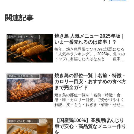
関連記事
焼き鳥 人気メニュー 2025年版｜
業務用 皮串（とりかわ串）仕入れ・卸
いま一番売れるのは皮串！？
毎年、焼き鳥界隈でひそかに話題になる
「人気串ランキング」。2025年、堂々の
トップに君臨したのはなんと――皮串。
え？皮って、脂っぽくて苦手って人多く
ない？……それ、ひと昔前の話です。
焼き鳥の部位一覧｜名前・特徴・
業務用 焼き鳥串（生串・未加熱・国産鶏）仕入れ
カロリー目安・おすすめの食べ方
まで完全ガイド
焼き鳥の部位一覧を「名前・特徴・食
感・味・カロリー目安」で分かりやすく
解説。皮・もも・ねぎま・砂肝・せせ
り・ぼんじりなど定番から希少部位ま
で、低カロリーの選び方、塩/タレのおす
すめ、FAQ（構造化）と業務用仕入れの
【国産鶏100%】業務用ぼんじり
業務用 ぼんじり串（仕入れ・卸）
内部リンク付き。
串で安心・高品質なメニュー作り
を