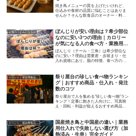
焼き鳥メニューの質を上げたいけれど、
仕込みや食材の品質に悩むことはありま
せんか？そんな飲食店のオーナー・料理
人の皆さまにこそおすすめしたいのが、
**「国産鶏100％使用の業務用ぼんじり
串」**です。
ぼんじりが安い理由は？希少部位
お酒のつまみになる話
なのに安い3つの理由｜カロリー
が気になる人の食べ方・業務用仕
入れも解説
ぼんじり（テール・三角）は希少部位な
のに安い？理由は需要差・歩留まり・仕
入れ規格にあり。脂の特徴、食べ方のコ
ツ、業務用ぼんじり串30gの仕入れ導線ま
で解説。
祭り屋台の珍しい食べ物ランキン
イベント・屋台用食品（文化祭・学園祭・夏祭り）
グ｜おすすめ商品・仕入れ・発注
数のコツ
祭り屋台で人を集める“珍しい食べ物”ラン
キング！定番に飽きた人向けに、写真映
え・回転・利益が狙えるおすすめ商品を
厳選。模擬店・夏祭り・自治会イベント
の仕入れや発注数の目安、時短提供のコ
ツも解説。
国産焼き鳥と中国産の違い｜業務
イベント・屋台用食品（文化祭・学園祭・夏祭り）
用仕入れで失敗しない選び方（加
熱済み・生串）完全ガイド