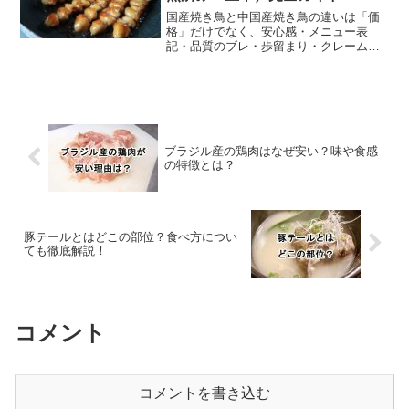
国産焼き鳥と中国産焼き鳥の違いは「価
格」だけでなく、安心感・メニュー表
記・品質のブレ・歩留まり・クレーム耐
性に直結します。本記事では、加熱済み
（スチーム）と生串（未加熱）それぞれ
で失敗しない選び方を、仕入れ現場の判
断軸で比較。おすすめの使い分け、温め
方、FAQ（構造化）と内部リンク付き。
ブラジル産の鶏肉はなぜ安い？味や食感
の特徴とは？
豚テールとはどこの部位？食べ方につい
ても徹底解説！
コメント
コメントを書き込む