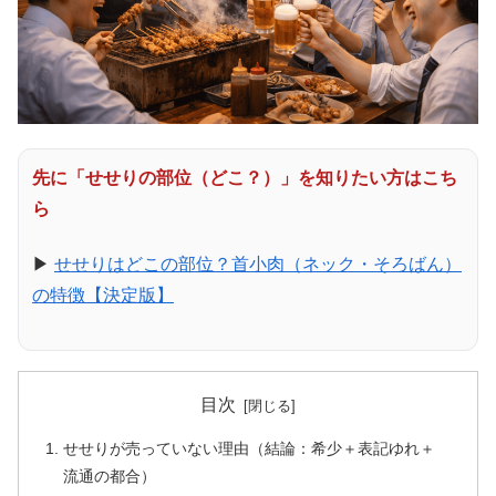
先に「せせりの部位（どこ？）」を知りたい方はこち
ら
▶
せせりはどこの部位？首小肉（ネック・そろばん）
の特徴【決定版】
目次
せせりが売っていない理由（結論：希少＋表記ゆれ＋
流通の都合）