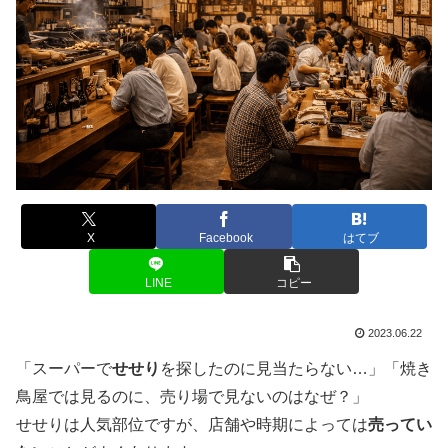
X
Facebook
はてブ
LINE
コピー
2023.06.22
「スーパーで
せせり
を探したのに見当たらない…」「焼き
鳥屋では見るのに、売り場で見ないのはなぜ？」
せせりは人気部位ですが、店舗や時期によっては
売ってい