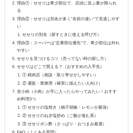
理由①：せせりは希少部位で、店頭に並ぶ量が限られ
る
理由②：せせりは別名が多く“名前の違い”で見逃しやす
い
せせりの別名（探すときに使える呼び方）
理由③：スーパーは“定番部位優先”で、希少部位は外れ
やすい
せせりを見つけるコツ（売ってない時の探し方）
せせりはどこで買える？（おすすめの入手先）
① 精肉店（相談・取り寄せがしやすい）
② 通販・業務用（確実に揃えたい人向け）
首小肉（小肉）が手に入ったらやってみたい！おすす
め料理3つ
① せせりの塩焼き（柚子胡椒・レモンが最強）
② せせりのねぎ塩炒め（ご飯が進む系）
③ せせりポン酢（さっぱり・おつまみ最適）
FAQ（よくある質問）